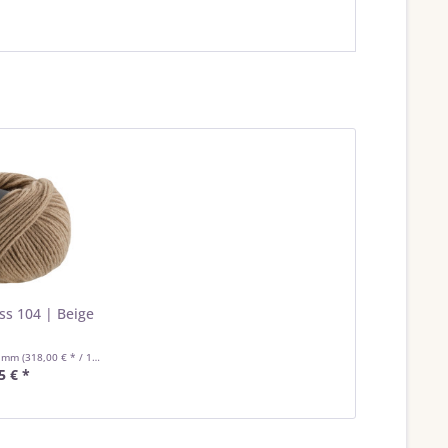
s 104 | Beige
ramm
(318,00 € * / 1 Kilogramm)
5 € *