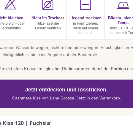
icht bleichen
Nicht im Trockner
Liegend trocknen
Bügeln, niedr
Temp.
ine Bleich- oder
Hitze lässt die
in Form ziehen,
Fleckenmittel
Fasern verfilzen
flach auf einem
max. 110 °C, 
Handtuch
besten mit Tu
uwarmen Wasser bewegen, nicht reiben oder wringen. Feuchtigkeit im
. Maßgeblich ist stets die Angabe auf der Banderole.
rojekt stets Knäuel mit gleicher Partienummer, damit der Farbton einhe
Jetzt entdecken und losstricken.
Cashmere Kiss von Lana Grossa. Jetzt in den Warenkorb.
Kiss 120 | Fuchsia"