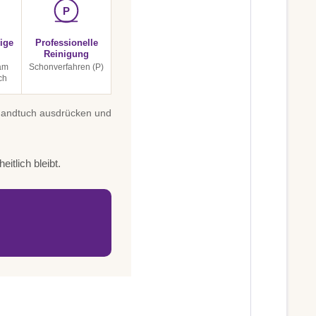
P
ige
Professionelle
Reinigung
am
Schonverfahren (P)
ch
 Handtuch ausdrücken und
itlich bleibt.