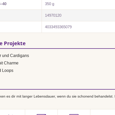
8–40
350 g
14970120
4033493365079
se Projekte
r und Cardigans
mit Charme
d Loops
en es dir mit langer Lebensdauer, wenn du sie schonend behandelst.