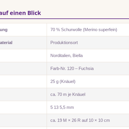
auf einen Blick
zung
70 % Schurwolle (Merino superfein)
terial
Produktionsort
Norditalien, Biella
Farb-Nr. 120 – Fuchsia
25 g (Knäuel)
ca. 70 m je Knäuel
5 13 5,5 mm
ca. 19 M × 26 R auf 10 × 10 cm