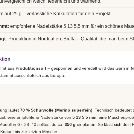
unvergleichlich weich, federleicht und wärmend.
m auf 25 g – verlässliche Kalkulation für dein Projekt.
mmt:
empfohlene Nadelstärke 5 13 5,5 mm für ein schönes Mas
igt:
Produktion in Norditalien, Biella – Qualität, die man beim St
ktion
ammt aus
Produktionsort
– gesponnen und veredelt wird das Garn in
N
 stammt ausschließlich aus Europa.
ung lautet
70 % Schurwolle (Merino superfein)
. Technisch bedeutet 
uel, eine empfohlene Nadelstärke von
5 13 5,5 mm
, eine Maschenpro
 Modell in Gr. 38–40 solltest du ca.
350 g
einplanen. So lässt sich dein P
 Knäuel bis zur letzten Masche.