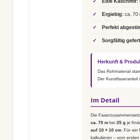
✓
Edle Kaschmir:
✓
Ergiebig:
ca. 70 
✓
Perfekt abgesti
✓
Sorgfältig gefert
Herkunft & Produ
Das Rohmaterial st
Der Kunstfaseranteil
Im Detail
Die Faserzusammensetz
ca. 70 m
bei
25 g
je Knä
auf 10 × 10 cm
. Für ein
kalkulieren – vom ersten