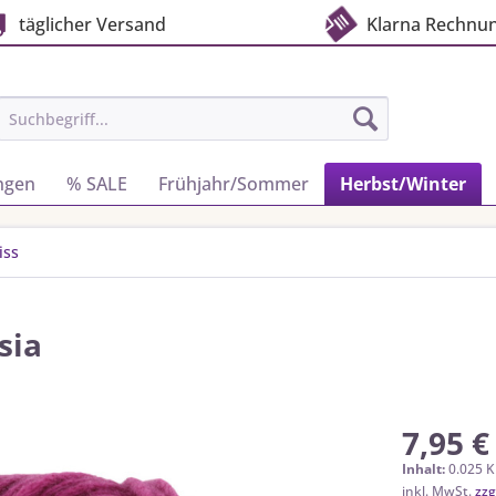
täglicher Versand
Klarna Rechnu
ngen
% SALE
Frühjahr/Sommer
Herbst/Winter
iss
sia
7,95 €
Inhalt:
0.025 K
inkl. MwSt.
zzg