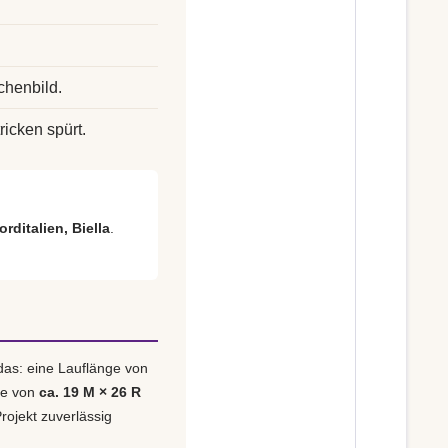
chenbild.
ricken spürt.
orditalien, Biella
.
das: eine Lauflänge von
be von
ca. 19 M × 26 R
rojekt zuverlässig