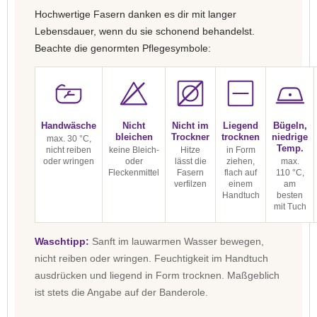
Hochwertige Fasern danken es dir mit langer
Lebensdauer, wenn du sie schonend behandelst.
Beachte die genormten Pflegesymbole:
Handwäsche
Nicht
Nicht im
Liegend
Bügeln,
bleichen
Trockner
trocknen
niedrige
max. 30 °C,
Temp.
nicht reiben
keine Bleich-
Hitze
in Form
oder wringen
oder
lässt die
ziehen,
max.
Fleckenmittel
Fasern
flach auf
110 °C,
verfilzen
einem
am
Handtuch
besten
mit Tuch
Waschtipp:
Sanft im lauwarmen Wasser bewegen,
nicht reiben oder wringen. Feuchtigkeit im Handtuch
ausdrücken und liegend in Form trocknen. Maßgeblich
ist stets die Angabe auf der Banderole.