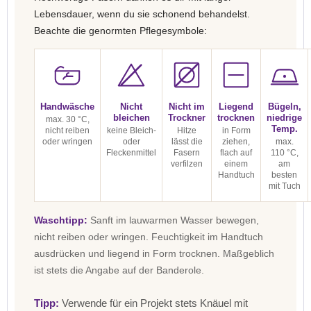
Lebensdauer, wenn du sie schonend behandelst.
Beachte die genormten Pflegesymbole:
Handwäsche
Nicht
Nicht im
Liegend
Bügeln,
bleichen
Trockner
trocknen
niedrige
max. 30 °C,
Temp.
nicht reiben
keine Bleich-
Hitze
in Form
oder wringen
oder
lässt die
ziehen,
max.
Fleckenmittel
Fasern
flach auf
110 °C,
verfilzen
einem
am
Handtuch
besten
mit Tuch
Waschtipp:
Sanft im lauwarmen Wasser bewegen,
nicht reiben oder wringen. Feuchtigkeit im Handtuch
ausdrücken und liegend in Form trocknen. Maßgeblich
ist stets die Angabe auf der Banderole.
Tipp:
Verwende für ein Projekt stets Knäuel mit