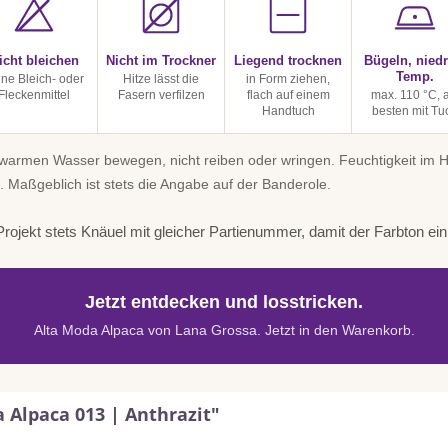
icht bleichen
Nicht im Trockner
Liegend trocknen
Bügeln, niedr
Temp.
ine Bleich- oder
Hitze lässt die
in Form ziehen,
Fleckenmittel
Fasern verfilzen
flach auf einem
max. 110 °C, 
Handtuch
besten mit Tu
uwarmen Wasser bewegen, nicht reiben oder wringen. Feuchtigkeit im
. Maßgeblich ist stets die Angabe auf der Banderole.
rojekt stets Knäuel mit gleicher Partienummer, damit der Farbton einhe
Jetzt entdecken und losstricken.
Alta Moda Alpaca von Lana Grossa. Jetzt in den Warenkorb.
 Alpaca 013 | Anthrazit"