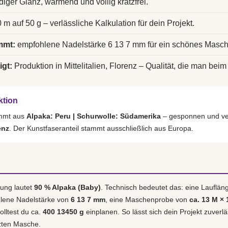
diger Glanz, wärmend und völlig kratzfrei.
 m auf 50 g – verlässliche Kalkulation für dein Projekt.
mmt:
empfohlene Nadelstärke 6 13 7 mm für ein schönes Masch
igt:
Produktion in Mittelitalien, Florenz – Qualität, die man beim 
ktion
ammt aus
Alpaka: Peru | Schurwolle: Südamerika
– gesponnen und ver
enz
. Der Kunstfaseranteil stammt ausschließlich aus Europa.
ung lautet
90 % Alpaka (Baby)
. Technisch bedeutet das: eine Lauflä
hlene Nadelstärke von
6 13 7 mm
, eine Maschenprobe von
ca. 13 M × 
olltest du ca.
400 13450 g
einplanen. So lässt sich dein Projekt zuverl
tzten Masche.