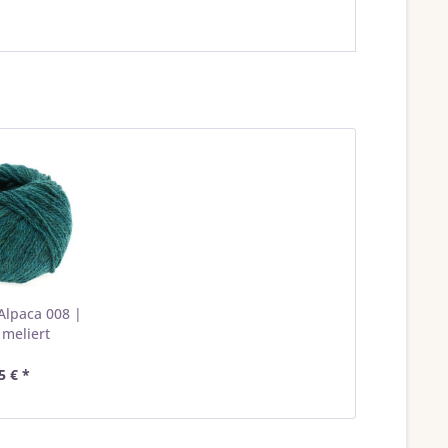
Alpaca 008 |
 meliert
5 € *