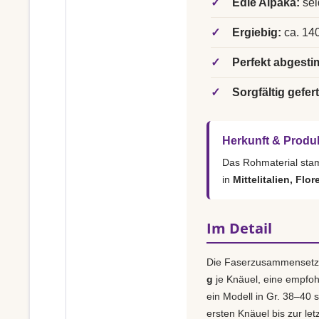
✓
Edle Alpaka:
sei
✓
Ergiebig:
ca. 140
✓
Perfekt abgesti
✓
Sorgfältig gefert
Herkunft & Produ
Das Rohmaterial st
in
Mittelitalien, Flor
Im Detail
Die Faserzusammensetz
g
je Knäuel, eine empfo
ein Modell in Gr. 38–40 s
ersten Knäuel bis zur le