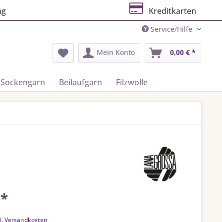
ng
Kreditkarten
Service/Hilfe
Mein Konto
0,00 € *
Sockengarn
Beilaufgarn
Filzwolle
 *
k
l. Versandkosten