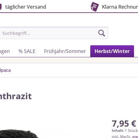
täglicher Versand
Klarna Rechnu
ngen
% SALE
Frühjahr/Sommer
Herbst/Winter
lpaca
nthrazit
7,95 €
Inhalt:
1 Stüc
inkl. MwSt.
zzg