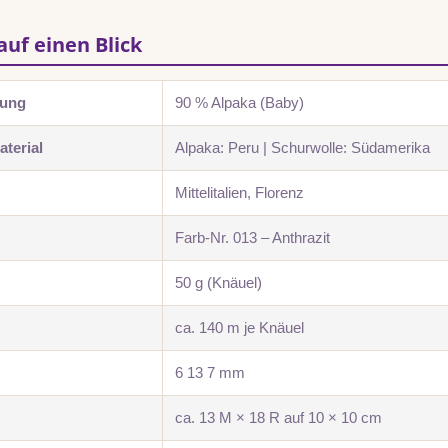
auf einen Blick
zung
90 % Alpaka (Baby)
terial
Alpaka: Peru | Schurwolle: Südamerika
Mittelitalien, Florenz
Farb-Nr. 013 – Anthrazit
50 g (Knäuel)
ca. 140 m je Knäuel
6 13 7 mm
ca. 13 M × 18 R auf 10 × 10 cm