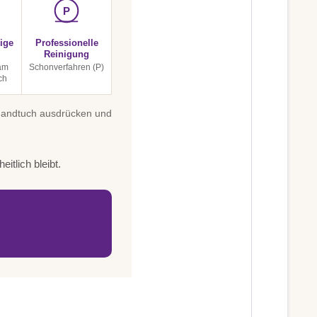
P
ige
Professionelle
Reinigung
am
Schonverfahren (P)
ch
 Handtuch ausdrücken und
itlich bleibt.