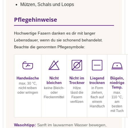
Mützen, Schals und Loops
Pflegehinweise
Hochwertige Fasern danken es dir mit langer
Lebensdauer, wenn du sie schonend behandelst.
Beachte die genormten Pflegesymbole:
Handwäsche
Nicht
Nicht im
Liegend
Bügeln,
bleichen
Trockner
trocknen
niedrige
max. 30 °C,
Temp.
nicht reiben
keine Bleich-
Hitze
in Form
oder wringen
oder
lässt die
ziehen,
max.
Fleckenmittel
Fasern
flach auf
110 °C,
verfilzen
einem
am
Handtuch
besten
mit Tuch
Waschtipp:
Sanft im lauwarmen Wasser bewegen,