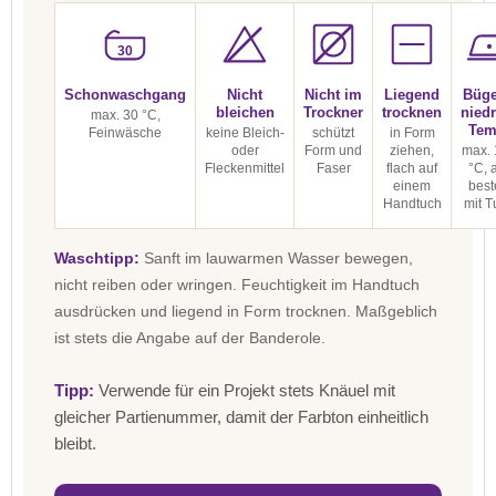
30
Schonwaschgang
Nicht
Nicht im
Liegend
Büge
bleichen
Trockner
trocknen
niedr
max. 30 °C,
Tem
Feinwäsche
keine Bleich-
schützt
in Form
oder
Form und
ziehen,
max. 
Fleckenmittel
Faser
flach auf
°C, 
einem
best
Handtuch
mit T
Waschtipp:
Sanft im lauwarmen Wasser bewegen,
nicht reiben oder wringen. Feuchtigkeit im Handtuch
ausdrücken und liegend in Form trocknen. Maßgeblich
ist stets die Angabe auf der Banderole.
Tipp:
Verwende für ein Projekt stets Knäuel mit
gleicher Partienummer, damit der Farbton einheitlich
bleibt.