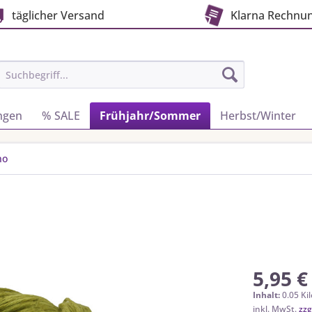
täglicher Versand
Klarna Rechnu
ngen
% SALE
Frühjahr/Sommer
Herbst/Winter
no
5,95 €
Inhalt:
0.05 Ki
inkl. MwSt.
zzg