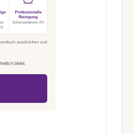
ige
Professionelle
Reinigung
 am
Schonverfahren (P)
ch
 Handtuch ausdrücken und
itlich bleibt.