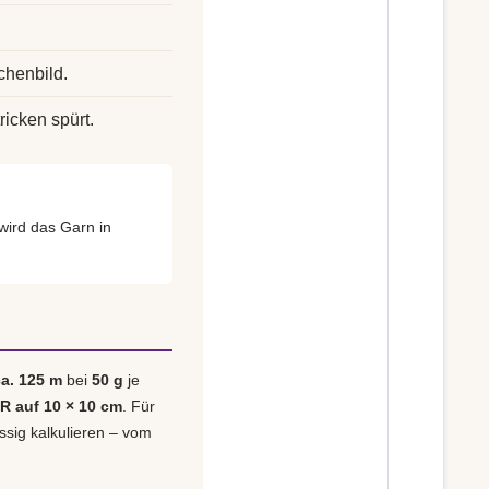
chenbild.
ricken spürt.
wird das Garn in
ca. 125 m
bei
50 g
je
 R auf 10 × 10 cm
. Für
ässig kalkulieren – vom