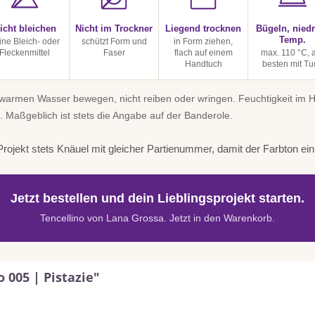
icht bleichen
Nicht im Trockner
Liegend trocknen
Bügeln, niedr
Temp.
ine Bleich- oder
schützt Form und
in Form ziehen,
Fleckenmittel
Faser
flach auf einem
max. 110 °C,
Handtuch
besten mit Tu
uwarmen Wasser bewegen, nicht reiben oder wringen. Feuchtigkeit im
. Maßgeblich ist stets die Angabe auf der Banderole.
rojekt stets Knäuel mit gleicher Partienummer, damit der Farbton einhe
Jetzt bestellen und dein Lieblingsprojekt starten.
Tencellino von Lana Grossa. Jetzt in den Warenkorb.
 005 | Pistazie"