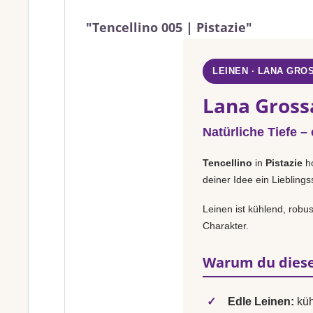
"Tencellino 005 | Pistazie"
LEINEN · LANA GRO
Lana Grossa
Natürliche Tiefe –
Tencellino
in
Pistazie
ho
deiner Idee ein Liebling
Leinen ist kühlend, robu
Charakter.
Warum du diese
✓
Edle Leinen:
küh