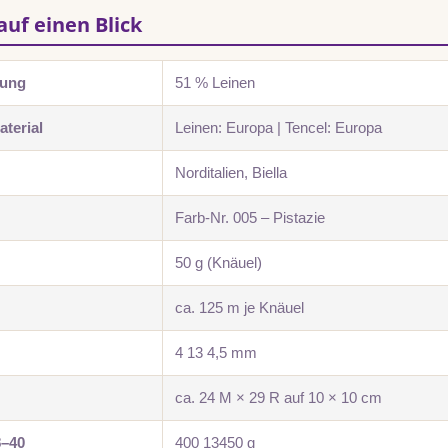
auf einen Blick
zung
51 % Leinen
terial
Leinen: Europa | Tencel: Europa
Norditalien, Biella
Farb-Nr. 005 – Pistazie
50 g (Knäuel)
ca. 125 m je Knäuel
4 13 4,5 mm
ca. 24 M × 29 R auf 10 × 10 cm
8–40
400 13450 g