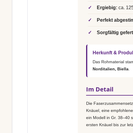
✓
Ergiebig:
ca. 125
✓
Perfekt abgesti
✓
Sorgfältig gefert
Herkunft & Produ
Das Rohmaterial st
Norditalien, Biella
.
Im Detail
Die Faserzusammensetz
Knäuel, eine empfohlen
ein Modell in Gr. 38–40 s
ersten Knäuel bis zur le