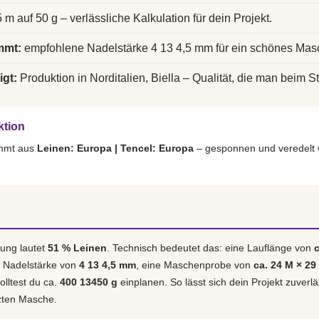
 m auf 50 g – verlässliche Kalkulation für dein Projekt.
mmt:
empfohlene Nadelstärke 4 13 4,5 mm für ein schönes Mas
igt:
Produktion in Norditalien, Biella – Qualität, die man beim St
ktion
ammt aus
Leinen: Europa | Tencel: Europa
– gesponnen und veredelt 
ung lautet
51 % Leinen
. Technisch bedeutet das: eine Lauflänge von
e Nadelstärke von
4 13 4,5 mm
, eine Maschenprobe von
ca. 24 M × 29
olltest du ca.
400 13450 g
einplanen. So lässt sich dein Projekt zuverl
tzten Masche.