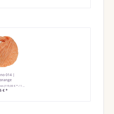
ino 014 |
orange
amm
(119,00 € * / 1 Kilogramm)
5 € *