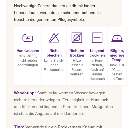
Hochwertige Fasern danken es dir mit langer
Lebensdauer, wenn du sie schonend behandelst.
Beachte die genormten Pflegesymbole:
Handwäsche
Nicht
Nicht im
Liegend
Bügeln,
bleichen
Trockner
trocknen
niedrige
max. 30 °C,
Temp.
nicht reiben
keine Bleich-
Hitze
in Form
oder wringen
oder
lässt die
ziehen,
max. 110
Fleckenmittel
Fasern
flach auf
°C, am
verfilzen
einem
besten
Handtuch
mit Tuch
Waschtipp:
Sanft im lauwarmen Wasser bewegen,
nicht reiben oder wringen. Feuchtigkeit im Handtuch
ausdrücken und liegend in Form trocknen. Maßgeblich
ist stets die Angabe auf der Banderole.
Tipp:
Verwende für ein Projekt stets Knäuel mit