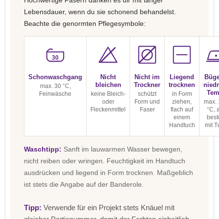
Hochwertige Fasern danken es dir mit langer
Lebensdauer, wenn du sie schonend behandelst.
Beachte die genormten Pflegesymbole:
30
Schonwaschgang
Nicht
Nicht im
Liegend
Büge
bleichen
Trockner
trocknen
niedr
max. 30 °C,
Tem
Feinwäsche
keine Bleich-
schützt
in Form
oder
Form und
ziehen,
max. 
Fleckenmittel
Faser
flach auf
°C, 
einem
best
Handtuch
mit T
Waschtipp:
Sanft im lauwarmen Wasser bewegen,
nicht reiben oder wringen. Feuchtigkeit im Handtuch
ausdrücken und liegend in Form trocknen. Maßgeblich
ist stets die Angabe auf der Banderole.
Tipp:
Verwende für ein Projekt stets Knäuel mit