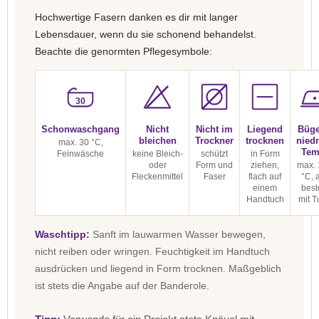
Hochwertige Fasern danken es dir mit langer
Lebensdauer, wenn du sie schonend behandelst.
Beachte die genormten Pflegesymbole:
30
Schonwaschgang
Nicht
Nicht im
Liegend
Büge
bleichen
Trockner
trocknen
niedr
max. 30 °C,
Tem
Feinwäsche
keine Bleich-
schützt
in Form
oder
Form und
ziehen,
max. 
Fleckenmittel
Faser
flach auf
°C, 
einem
best
Handtuch
mit T
Waschtipp:
Sanft im lauwarmen Wasser bewegen,
nicht reiben oder wringen. Feuchtigkeit im Handtuch
ausdrücken und liegend in Form trocknen. Maßgeblich
ist stets die Angabe auf der Banderole.