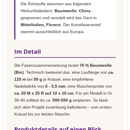
Die Rohstoffe stammen aus folgenden
Herkunftsländern:
Baumwolle: China
-
gesponnen und veredelt wird das Garn in
Mittelitalien, Florenz
. Der Kunstfaseranteil
stammt ausschließlich aus Europa.
Im Detail
Die Faserzusammensetzung lautet
70 % Baumwolle
(Bio)
. Technisch bedeutet das: eine Lauflänge von
ca.
125 m
bei
50 g
je Knäuel, eine empfohlene
Nadelstärke von
5 - 5,5 mm
, eine Maschenprobe von
ca. 20 M x 25 R auf 10 x 10 cm
. Für ein Modell in Gr.
38-40 solltest du ca.
500-550 g
einplanen. So lässt
sich dein Projekt zuverlässig kalkulieren - vom ersten
Knäuel bis zur letzten Masche.
Produktdetails auf einen Blick