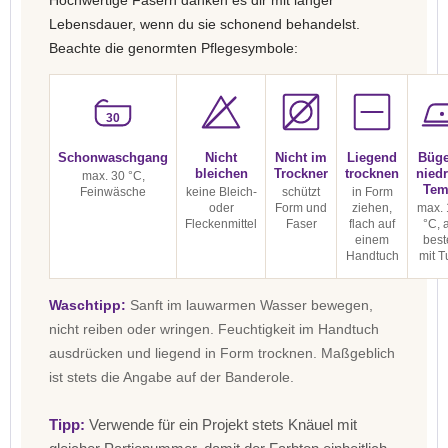
Hochwertige Fasern danken es dir mit langer
Lebensdauer, wenn du sie schonend behandelst.
Beachte die genormten Pflegesymbole:
30
Schonwaschgang
Nicht
Nicht im
Liegend
Büge
bleichen
Trockner
trocknen
niedr
max. 30 °C,
Tem
Feinwäsche
keine Bleich-
schützt
in Form
oder
Form und
ziehen,
max. 
Fleckenmittel
Faser
flach auf
°C, 
einem
best
Handtuch
mit T
Waschtipp:
Sanft im lauwarmen Wasser bewegen,
nicht reiben oder wringen. Feuchtigkeit im Handtuch
ausdrücken und liegend in Form trocknen. Maßgeblich
ist stets die Angabe auf der Banderole.
Tipp:
Verwende für ein Projekt stets Knäuel mit