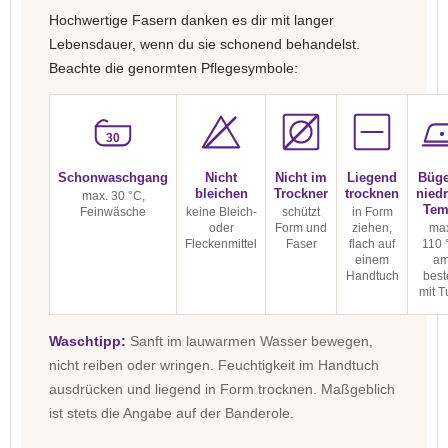
Hochwertige Fasern danken es dir mit langer
Lebensdauer, wenn du sie schonend behandelst.
Beachte die genormten Pflegesymbole:
30
Schonwaschgang
Nicht
Nicht im
Liegend
Büge
bleichen
Trockner
trocknen
niedr
max. 30 °C,
Tem
Feinwäsche
keine Bleich-
schützt
in Form
oder
Form und
ziehen,
max
Fleckenmittel
Faser
flach auf
110 
einem
a
Handtuch
best
mit T
Waschtipp:
Sanft im lauwarmen Wasser bewegen,
nicht reiben oder wringen. Feuchtigkeit im Handtuch
ausdrücken und liegend in Form trocknen. Maßgeblich
ist stets die Angabe auf der Banderole.