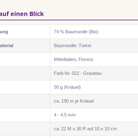
auf einen Blick
zung
74 % Baumwolle (Bio)
terial
Baumwolle: Türkei
Mittelitalien, Florenz
Farb-Nr. 022 - Graublau
50 g (Knäuel)
ca. 190 m je Knäuel
4 - 4,5 mm
ca. 22 M x 30 R auf 10 x 10 cm