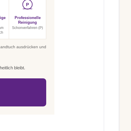
P
ige
Professionelle
Reinigung
 am
Schonverfahren (P)
ch
 Handtuch ausdrücken und
itlich bleibt.