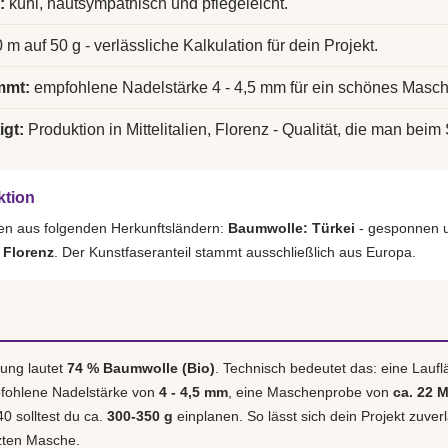
:
kühl, hautsympathisch und pflegeleicht.
 m auf 50 g - verlässliche Kalkulation für dein Projekt.
mmt:
empfohlene Nadelstärke 4 - 4,5 mm für ein schönes Masch
igt:
Produktion in Mittelitalien, Florenz - Qualität, die man beim 
ktion
en aus folgenden Herkunftsländern:
Baumwolle: Türkei
- gesponnen u
, Florenz
. Der Kunstfaseranteil stammt ausschließlich aus Europa.
ung lautet
74 % Baumwolle (Bio)
. Technisch bedeutet das: eine Lauf
pfohlene Nadelstärke von
4 - 4,5 mm
, eine Maschenprobe von
ca. 22 M
40 solltest du ca.
300-350 g
einplanen. So lässt sich dein Projekt zuver
tzten Masche.