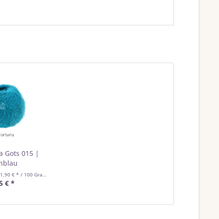
a Gots 015 |
nblau
1,90 € * / 100 Gramm)
5 € *