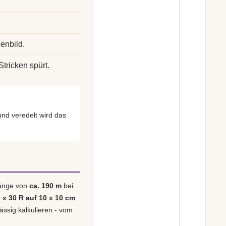
enbild.
Stricken spürt.
nd veredelt wird das
länge von
ca. 190 m
bei
 x 30 R auf 10 x 10 cm
.
lässig kalkulieren - vom