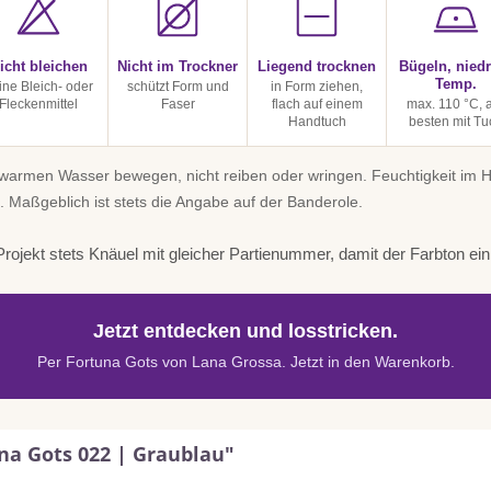
icht bleichen
Nicht im Trockner
Liegend trocknen
Bügeln, niedr
Temp.
ine Bleich- oder
schützt Form und
in Form ziehen,
Fleckenmittel
Faser
flach auf einem
max. 110 °C,
Handtuch
besten mit Tu
uwarmen Wasser bewegen, nicht reiben oder wringen. Feuchtigkeit im
. Maßgeblich ist stets die Angabe auf der Banderole.
rojekt stets Knäuel mit gleicher Partienummer, damit der Farbton einhe
Jetzt entdecken und losstricken.
Per Fortuna Gots von Lana Grossa. Jetzt in den Warenkorb.
na Gots 022 | Graublau"