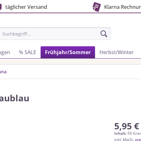
täglicher Versand
Klarna Rechnu
ngen
% SALE
Frühjahr/Sommer
Herbst/Winter
una
raublau
5,95 €
Inhalt:
50 Gra
inkl. MwSt.
zzg