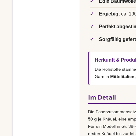
✓
Edle Baumwolle
✓
Ergiebig:
ca. 190
✓
Perfekt abgesti
✓
Sorgfältig gefert
Herkunft & Produ
Die Rohstoffe stamm
Garn in
Mittelitalien
Im Detail
Die Faserzusammensetz
50 g
je Knäuel, eine em
Für ein Modell in Gr. 38-
ersten Knäuel bis zur le