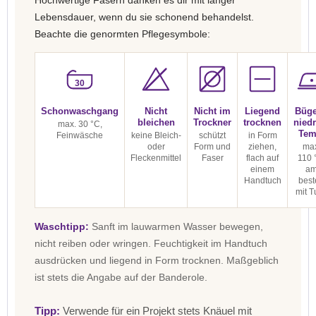
Hochwertige Fasern danken es dir mit langer
Lebensdauer, wenn du sie schonend behandelst.
Beachte die genormten Pflegesymbole:
30
Schonwaschgang
Nicht
Nicht im
Liegend
Büge
bleichen
Trockner
trocknen
niedr
max. 30 °C,
Tem
Feinwäsche
keine Bleich-
schützt
in Form
oder
Form und
ziehen,
max
Fleckenmittel
Faser
flach auf
110 
einem
a
Handtuch
best
mit T
Waschtipp:
Sanft im lauwarmen Wasser bewegen,
nicht reiben oder wringen. Feuchtigkeit im Handtuch
ausdrücken und liegend in Form trocknen. Maßgeblich
ist stets die Angabe auf der Banderole.
Tipp:
Verwende für ein Projekt stets Knäuel mit