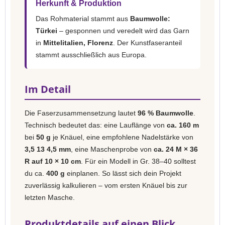
Herkunft & Produktion
Das Rohmaterial stammt aus
Baumwolle:
Türkei
– gesponnen und veredelt wird das Garn
in
Mittelitalien, Florenz
. Der Kunstfaseranteil
stammt ausschließlich aus Europa.
Im Detail
Die Faserzusammensetzung lautet
96 % Baumwolle
.
Technisch bedeutet das: eine Lauflänge von
ca. 160 m
bei
50 g
je Knäuel, eine empfohlene Nadelstärke von
3,5 13 4,5 mm
, eine Maschenprobe von
ca. 24 M × 36
R auf 10 × 10 cm
. Für ein Modell in Gr. 38–40 solltest
du ca.
400 g
einplanen. So lässt sich dein Projekt
zuverlässig kalkulieren – vom ersten Knäuel bis zur
letzten Masche.
Produktdetails auf einen Blick