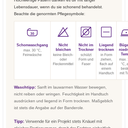
Hochwertige Fasern danken es dir mit langer
Lebensdauer, wenn du sie schonend behandelst.
Beachte die genormten Pflegesymbole:
30
Schonwaschgang
Nicht
Nicht im
Liegend
Büge
bleichen
Trockner
trocknen
niedr
max. 30 °C,
Tem
Feinwäsche
keine Bleich-
schützt
in Form
oder
Form und
ziehen,
max. 
Fleckenmittel
Faser
flach auf
°C, 
einem
best
Handtuch
mit T
Waschtipp:
Sanft im lauwarmen Wasser bewegen,
nicht reiben oder wringen. Feuchtigkeit im Handtuch
ausdrücken und liegend in Form trocknen. Maßgeblich
ist stets die Angabe auf der Banderole.
Tipp:
Verwende für ein Projekt stets Knäuel mit