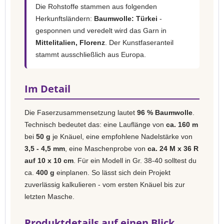
Die Rohstoffe stammen aus folgenden
Herkunftsländern:
Baumwolle: Türkei
-
gesponnen und veredelt wird das Garn in
Mittelitalien, Florenz
. Der Kunstfaseranteil
stammt ausschließlich aus Europa.
Im Detail
Die Faserzusammensetzung lautet
96 % Baumwolle
.
Technisch bedeutet das: eine Lauflänge von
ca. 160 m
bei
50 g
je Knäuel, eine empfohlene Nadelstärke von
3,5 - 4,5 mm
, eine Maschenprobe von
ca. 24 M x 36 R
auf 10 x 10 cm
. Für ein Modell in Gr. 38-40 solltest du
ca.
400 g
einplanen. So lässt sich dein Projekt
zuverlässig kalkulieren - vom ersten Knäuel bis zur
letzten Masche.
Produktdetails auf einen Blick