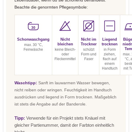
Lebensdauer, wenn du sie schonend behandelst.
Beachte die genormten Pflegesymbole:
30
Schonwaschgang
Nicht
Nicht im
Liegend
Büge
bleichen
Trockner
trocknen
niedr
max. 30 °C,
Tem
Feinwäsche
keine Bleich-
schützt
in Form
oder
Form und
ziehen,
max. 
Fleckenmittel
Faser
flach auf
°C, 
einem
best
Handtuch
mit T
Waschtipp:
Sanft im lauwarmen Wasser bewegen,
nicht reiben oder wringen. Feuchtigkeit im Handtuch
ausdrücken und liegend in Form trocknen. Maßgeblich
ist stets die Angabe auf der Banderole.
Tipp:
Verwende für ein Projekt stets Knäuel mit
gleicher Partienummer, damit der Farbton einheitlich