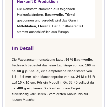
Herkunft & Produktion
Die Rohstoffe stammen aus folgenden
Herkunftsländern:
Baumwolle: Türkei
-
gesponnen und veredelt wird das Garn in
Mittelitalien, Florenz
. Der Kunstfaseranteil
stammt ausschließlich aus Europa.
Im Detail
Die Faserzusammensetzung lautet
96 % Baumwolle
.
Technisch bedeutet das: eine Lauflänge von
ca. 160 m
bei
50 g
je Knäuel, eine empfohlene Nadelstärke von
3,5 - 4,5 mm
, eine Maschenprobe von
ca. 24 M x 36 R
auf 10 x 10 cm
. Für ein Modell in Gr. 38-40 solltest du
ca.
400 g
einplanen. So lässt sich dein Projekt
zuverlässig kalkulieren - vom ersten Knäuel bis zur
letzten Masche.