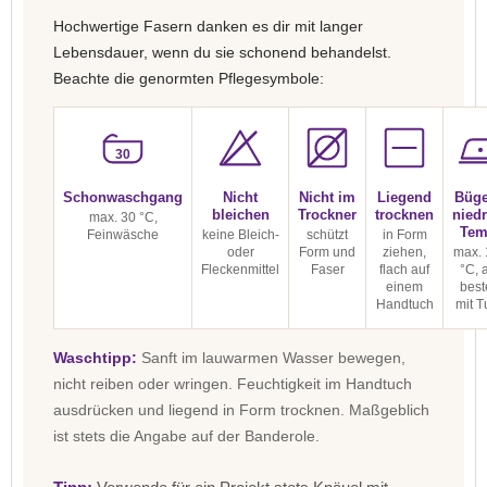
Hochwertige Fasern danken es dir mit langer
Lebensdauer, wenn du sie schonend behandelst.
Beachte die genormten Pflegesymbole:
30
Schonwaschgang
Nicht
Nicht im
Liegend
Büge
bleichen
Trockner
trocknen
niedr
max. 30 °C,
Tem
Feinwäsche
keine Bleich-
schützt
in Form
oder
Form und
ziehen,
max. 
Fleckenmittel
Faser
flach auf
°C, 
einem
best
Handtuch
mit T
Waschtipp:
Sanft im lauwarmen Wasser bewegen,
nicht reiben oder wringen. Feuchtigkeit im Handtuch
ausdrücken und liegend in Form trocknen. Maßgeblich
ist stets die Angabe auf der Banderole.