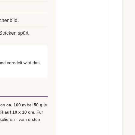
chenbild.
Stricken spürt.
nd veredelt wird das
 von
ca. 160 m
bei
50 g
je
 R auf 10 x 10 cm
. Für
lkulieren - vom ersten