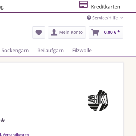
ng
Kreditkarten
Service/Hilfe
Mein Konto
0,00 € *
Sockengarn
Beilaufgarn
Filzwolle
 *
k
l. Versandkosten