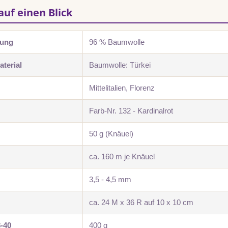
auf einen Blick
zung
96 % Baumwolle
terial
Baumwolle: Türkei
Mittelitalien, Florenz
Farb-Nr. 132 - Kardinalrot
50 g (Knäuel)
ca. 160 m je Knäuel
3,5 - 4,5 mm
ca. 24 M x 36 R auf 10 x 10 cm
8-40
400 g