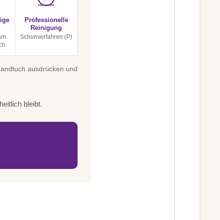
ige
Professionelle
Reinigung
 am
Schonverfahren (P)
ch
 Handtuch ausdrücken und
itlich bleibt.