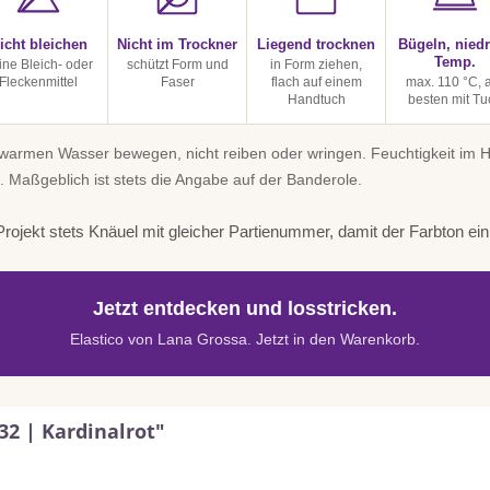
icht bleichen
Nicht im Trockner
Liegend trocknen
Bügeln, niedr
Temp.
ine Bleich- oder
schützt Form und
in Form ziehen,
Fleckenmittel
Faser
flach auf einem
max. 110 °C,
Handtuch
besten mit Tu
uwarmen Wasser bewegen, nicht reiben oder wringen. Feuchtigkeit im
. Maßgeblich ist stets die Angabe auf der Banderole.
rojekt stets Knäuel mit gleicher Partienummer, damit der Farbton einhe
Jetzt entdecken und losstricken.
Elastico von Lana Grossa. Jetzt in den Warenkorb.
32 | Kardinalrot"