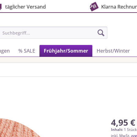
täglicher Versand
Klarna Rechnu
ngen
% SALE
Frühjahr/Sommer
Herbst/Winter
4,95 €
Inhalt:
1 Stüc
inkl. MwSt.
zzg