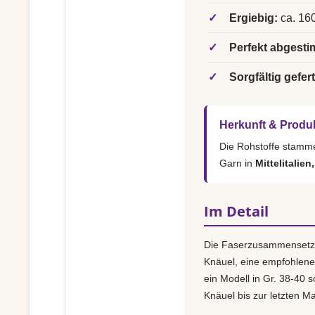
✓
Ergiebig:
ca. 160
✓
Perfekt abgesti
✓
Sorgfältig gefert
Herkunft & Produ
Die Rohstoffe stamm
Garn in
Mittelitalien
Im Detail
Die Faserzusammensetz
Knäuel, eine empfohlen
ein Modell in Gr. 38-40 s
Knäuel bis zur letzten M