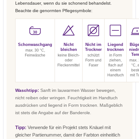
Lebensdauer, wenn du sie schonend behandelst.
Beachte die genormten Pflegesymbole:
30
Schonwaschgang
Nicht
Nicht im
Liegend
Büge
bleichen
Trockner
trocknen
niedr
max. 30 °C,
Tem
Feinwäsche
keine Bleich-
schützt
in Form
oder
Form und
ziehen,
max. 
Fleckenmittel
Faser
flach auf
°C, 
einem
best
Handtuch
mit T
Waschtipp:
Sanft im lauwarmen Wasser bewegen,
nicht reiben oder wringen. Feuchtigkeit im Handtuch
ausdrücken und liegend in Form trocknen. Maßgeblich
ist stets die Angabe auf der Banderole.
Tipp:
Verwende für ein Projekt stets Knäuel mit
gleicher Partienummer, damit der Farbton einheitlich