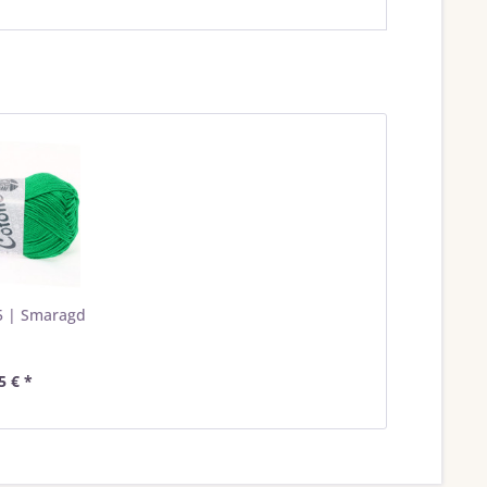
5 | Smaragd
5 € *