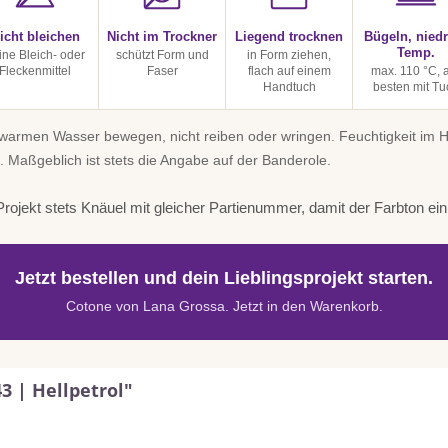
icht bleichen
Nicht im Trockner
Liegend trocknen
Bügeln, niedr
Temp.
ine Bleich- oder
schützt Form und
in Form ziehen,
Fleckenmittel
Faser
flach auf einem
max. 110 °C,
Handtuch
besten mit Tu
uwarmen Wasser bewegen, nicht reiben oder wringen. Feuchtigkeit im
. Maßgeblich ist stets die Angabe auf der Banderole.
rojekt stets Knäuel mit gleicher Partienummer, damit der Farbton einhe
Jetzt bestellen und dein Lieblingsprojekt starten.
Cotone von Lana Grossa. Jetzt in den Warenkorb.
3 | Hellpetrol"