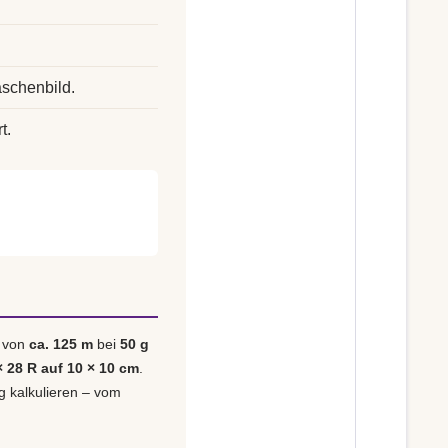
schenbild.
t.
e von
ca. 125 m
bei
50 g
× 28 R auf 10 × 10 cm
.
ig kalkulieren – vom