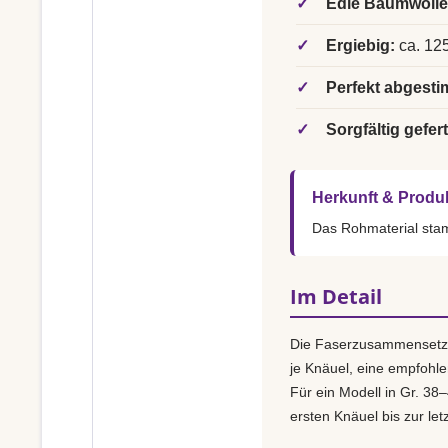
✓
Edle Baumwolle
✓
Ergiebig:
ca. 125
✓
Perfekt abgesti
✓
Sorgfältig gefert
Herkunft & Produ
Das Rohmaterial st
Im Detail
Die Faserzusammensetz
je Knäuel, eine empfohl
Für ein Modell in Gr. 38–
ersten Knäuel bis zur le