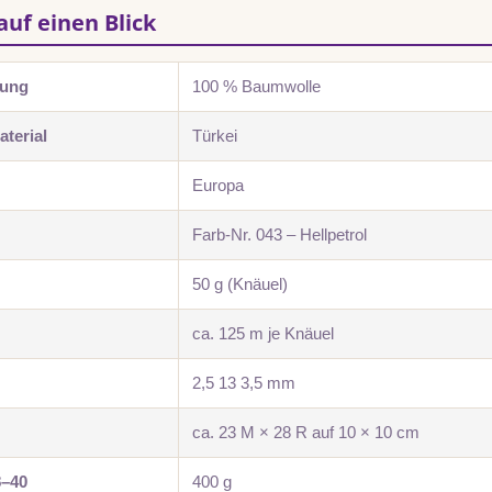
auf einen Blick
zung
100 % Baumwolle
terial
Türkei
Europa
Farb-Nr. 043 – Hellpetrol
50 g (Knäuel)
ca. 125 m je Knäuel
2,5 13 3,5 mm
ca. 23 M × 28 R auf 10 × 10 cm
8–40
400 g