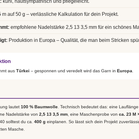
:
kühl, hautsympathisch und pflegeleicht.
 m auf 50 g – verlässliche Kalkulation für dein Projekt.
mmt:
empfohlene Nadelstärke 2,5 13 3,5 mm für ein schönes Ma
igt:
Produktion in Europa – Qualität, die man beim Stricken spür
ktion
ammt aus
Türkei
– gesponnen und veredelt wird das Garn in
Europa
.
ung lautet
100 % Baumwolle
. Technisch bedeutet das: eine Laufläng
ene Nadelstärke von
2,5 13 3,5 mm
, eine Maschenprobe von
ca. 23 M 
40 solltest du ca.
400 g
einplanen. So lässt sich dein Projekt zuverläss
tzten Masche.