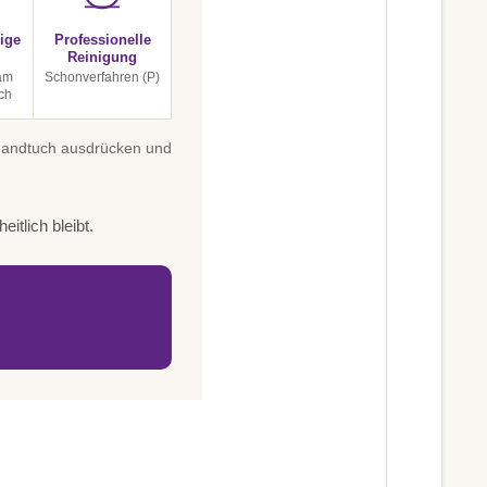
ige
Professionelle
Reinigung
 am
Schonverfahren (P)
ch
 Handtuch ausdrücken und
itlich bleibt.