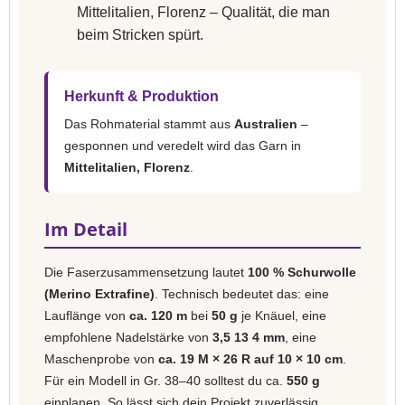
Mittelitalien, Florenz – Qualität, die man
beim Stricken spürt.
Herkunft & Produktion
Das Rohmaterial stammt aus
Australien
–
gesponnen und veredelt wird das Garn in
Mittelitalien, Florenz
.
Im Detail
Die Faserzusammensetzung lautet
100 % Schurwolle
(Merino Extrafine)
. Technisch bedeutet das: eine
Lauflänge von
ca. 120 m
bei
50 g
je Knäuel, eine
empfohlene Nadelstärke von
3,5 13 4 mm
, eine
Maschenprobe von
ca. 19 M × 26 R auf 10 × 10 cm
.
Für ein Modell in Gr. 38–40 solltest du ca.
550 g
einplanen. So lässt sich dein Projekt zuverlässig