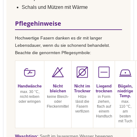
Schals und Mützen mit Wärme
Pflegehinweise
Hochwertige Fasern danken es dir mit langer
Lebensdauer, wenn du sie schonend behandelst.
Beachte die genormten Pflegesymbole:
Handwäsche
Nicht
Nicht im
Liegend
Bügeln,
bleichen
Trockner
trocknen
niedrige
max. 30 °C,
Temp.
nicht reiben
keine Bleich-
Hitze
in Form
oder wringen
oder
lässt die
ziehen,
max.
Fleckenmittel
Fasern
flach auf
110 °C,
verfilzen
einem
am
Handtuch
besten
mit Tuch
Waschtipp:
Sanft im lauwarmen Wasser bewegen,