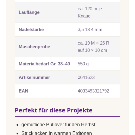
ca. 120 m je
Lauflänge
Knäuel
Nadelstärke
3,5 13 4 mm
ca. 19 M × 26 R
Maschenprobe
auf 10 × 10 cm
Materialbedarf Gr. 38–40
550 g
Artikelnummer
0641623
EAN
4033493321792
Perfekt für diese Projekte
gemütliche Pullover für den Herbst
Strickjacken in warmen Erdtönen