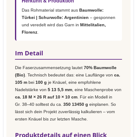
Herkunft & Produktion
Das Rohmaterial stammt aus
Baumwolle:
Türkei | Schurwolle: Argentinien
– gesponnen
und veredelt wird das Garn in
Mittelitalien,
Florenz
.
Im Detail
Die Faserzusammensetzung lautet
70% Baumwolle
(Bio)
. Technisch bedeutet das: eine Lauflänge von
ca.
105 m
bei
100 g
je Knäuel, eine empfohlene
Nadelstärke von
5 13 5,5 mm
, eine Maschenprobe von
ca. 18 M × 26 R auf 10 × 10 cm
. Für ein Modell in
Gr. 38–40 solltest du ca.
350 13450 g
einplanen. So
lässt sich dein Projekt zuverlässig kalkulieren – vom
ersten Knäuel bis zur letzten Masche.
Produktdetails auf einen Blick