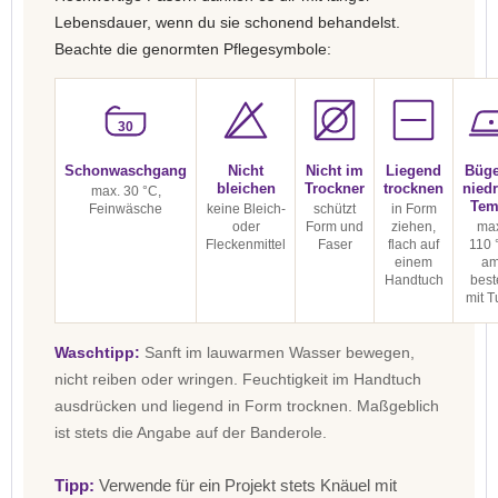
Lebensdauer, wenn du sie schonend behandelst.
Beachte die genormten Pflegesymbole:
30
Schonwaschgang
Nicht
Nicht im
Liegend
Büge
bleichen
Trockner
trocknen
niedr
max. 30 °C,
Tem
Feinwäsche
keine Bleich-
schützt
in Form
oder
Form und
ziehen,
max
Fleckenmittel
Faser
flach auf
110 
einem
a
Handtuch
best
mit T
Waschtipp:
Sanft im lauwarmen Wasser bewegen,
nicht reiben oder wringen. Feuchtigkeit im Handtuch
ausdrücken und liegend in Form trocknen. Maßgeblich
ist stets die Angabe auf der Banderole.
Tipp:
Verwende für ein Projekt stets Knäuel mit