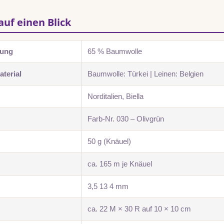
auf einen Blick
zung
65 % Baumwolle
terial
Baumwolle: Türkei | Leinen: Belgien
Norditalien, Biella
Farb-Nr. 030 – Olivgrün
50 g (Knäuel)
ca. 165 m je Knäuel
3,5 13 4 mm
ca. 22 M × 30 R auf 10 × 10 cm