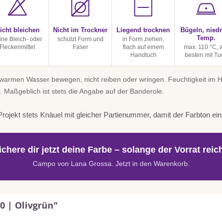
icht bleichen
Nicht im Trockner
Liegend trocknen
Bügeln, niedr
Temp.
ine Bleich- oder
schützt Form und
in Form ziehen,
Fleckenmittel
Faser
flach auf einem
max. 110 °C,
Handtuch
besten mit Tu
uwarmen Wasser bewegen, nicht reiben oder wringen. Feuchtigkeit im
. Maßgeblich ist stets die Angabe auf der Banderole.
rojekt stets Knäuel mit gleicher Partienummer, damit der Farbton einhe
ichere dir jetzt deine Farbe – solange der Vorrat reich
Campo von Lana Grossa. Jetzt in den Warenkorb.
0 | Olivgrün"