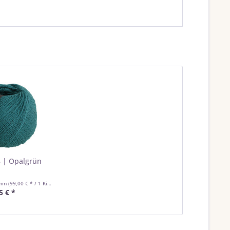
 | Opalgrün
amm
(99,00 € * / 1 Kilogramm)
5 € *