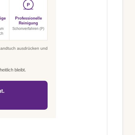
P
ige
Professionelle
Reinigung
 am
Schonverfahren (P)
ch
 Handtuch ausdrücken und
itlich bleibt.
t.