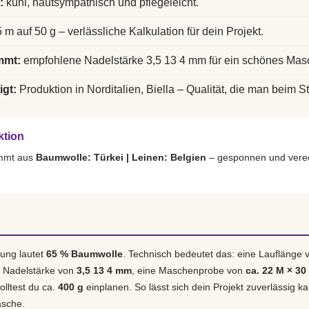
:
kühl, hautsympathisch und pflegeleicht.
 m auf 50 g – verlässliche Kalkulation für dein Projekt.
mmt:
empfohlene Nadelstärke 3,5 13 4 mm für ein schönes Mas
igt:
Produktion in Norditalien, Biella – Qualität, die man beim St
ktion
ammt aus
Baumwolle: Türkei | Leinen: Belgien
– gesponnen und vered
ung lautet
65 % Baumwolle
. Technisch bedeutet das: eine Lauflänge
e Nadelstärke von
3,5 13 4 mm
, eine Maschenprobe von
ca. 22 M × 30
olltest du ca.
400 g
einplanen. So lässt sich dein Projekt zuverlässig k
asche.