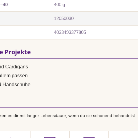
8–40
400 g
12050030
4033493377805
se Projekte
und Cardigans
 allem passen
nd Handschuhe
en es dir mit langer Lebensdauer, wenn du sie schonend behandelst.