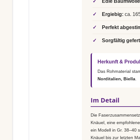
✓
Edle Baumwolle
✓
Ergiebig:
ca. 165
✓
Perfekt abgesti
✓
Sorgfältig gefert
Herkunft & Produ
Das Rohmaterial st
Norditalien, Biella
.
Im Detail
Die Faserzusammensetz
Knäuel, eine empfohlen
ein Modell in Gr. 38–40 s
Knäuel bis zur letzten M