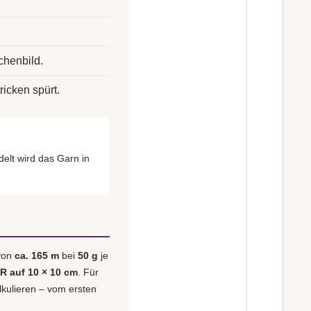
chenbild.
ricken spürt.
elt wird das Garn in
 von
ca. 165 m
bei
50 g
je
 R auf 10 × 10 cm
. Für
alkulieren – vom ersten