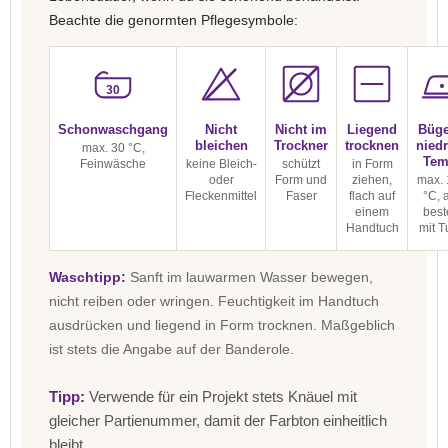
Beachte die genormten Pflegesymbole:
30
Schonwaschgang
Nicht
Nicht im
Liegend
Büge
bleichen
Trockner
trocknen
niedr
max. 30 °C,
Tem
Feinwäsche
keine Bleich-
schützt
in Form
oder
Form und
ziehen,
max. 
Fleckenmittel
Faser
flach auf
°C, 
einem
best
Handtuch
mit T
Waschtipp:
Sanft im lauwarmen Wasser bewegen,
nicht reiben oder wringen. Feuchtigkeit im Handtuch
ausdrücken und liegend in Form trocknen. Maßgeblich
ist stets die Angabe auf der Banderole.
Tipp:
Verwende für ein Projekt stets Knäuel mit
gleicher Partienummer, damit der Farbton einheitlich
bleibt.