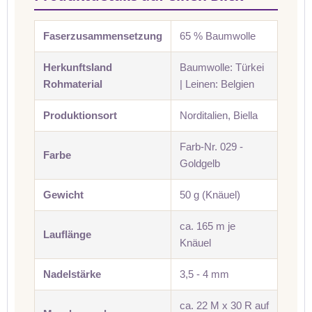
Faserzusammensetzung
65 % Baumwolle
Herkunftsland
Baumwolle: Türkei
Rohmaterial
| Leinen: Belgien
Produktionsort
Norditalien, Biella
Farb-Nr. 029 -
Farbe
Goldgelb
Gewicht
50 g (Knäuel)
ca. 165 m je
Lauflänge
Knäuel
Nadelstärke
3,5 - 4 mm
ca. 22 M x 30 R auf