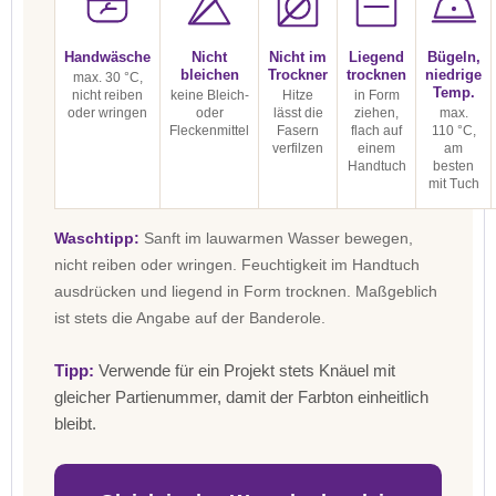
Handwäsche
Nicht
Nicht im
Liegend
Bügeln,
bleichen
Trockner
trocknen
niedrige
max. 30 °C,
Temp.
nicht reiben
keine Bleich-
Hitze
in Form
oder wringen
oder
lässt die
ziehen,
max.
Fleckenmittel
Fasern
flach auf
110 °C,
verfilzen
einem
am
Handtuch
besten
mit Tuch
Waschtipp:
Sanft im lauwarmen Wasser bewegen,
nicht reiben oder wringen. Feuchtigkeit im Handtuch
ausdrücken und liegend in Form trocknen. Maßgeblich
ist stets die Angabe auf der Banderole.
Tipp:
Verwende für ein Projekt stets Knäuel mit
gleicher Partienummer, damit der Farbton einheitlich
bleibt.