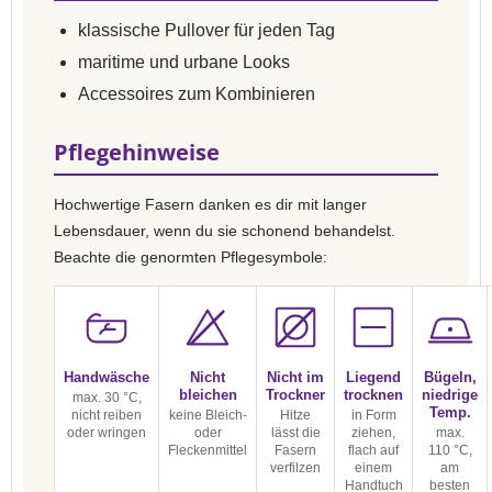
klassische Pullover für jeden Tag
maritime und urbane Looks
Accessoires zum Kombinieren
Pflegehinweise
Hochwertige Fasern danken es dir mit langer
Lebensdauer, wenn du sie schonend behandelst.
Beachte die genormten Pflegesymbole:
Handwäsche
Nicht
Nicht im
Liegend
Bügeln,
bleichen
Trockner
trocknen
niedrige
max. 30 °C,
Temp.
nicht reiben
keine Bleich-
Hitze
in Form
oder wringen
oder
lässt die
ziehen,
max.
Fleckenmittel
Fasern
flach auf
110 °C,
verfilzen
einem
am
Handtuch
besten