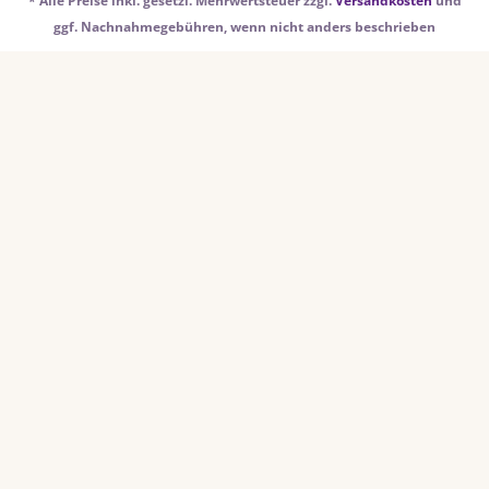
* Alle Preise inkl. gesetzl. Mehrwertsteuer zzgl.
Versandkosten
und
ggf. Nachnahmegebühren, wenn nicht anders beschrieben