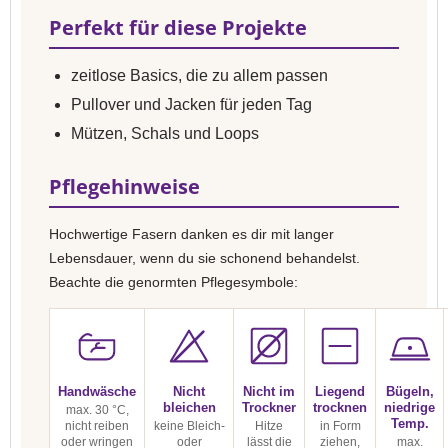
Perfekt für diese Projekte
zeitlose Basics, die zu allem passen
Pullover und Jacken für jeden Tag
Mützen, Schals und Loops
Pflegehinweise
Hochwertige Fasern danken es dir mit langer
Lebensdauer, wenn du sie schonend behandelst.
Beachte die genormten Pflegesymbole:
Handwäsche
Nicht
Nicht im
Liegend
Bügeln,
bleichen
Trockner
trocknen
niedrige
max. 30 °C,
Temp.
nicht reiben
keine Bleich-
Hitze
in Form
oder wringen
oder
lässt die
ziehen,
max.