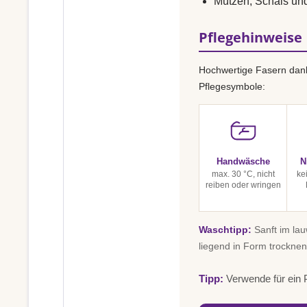
Mützen, Schals un
Pflegehinweise
Hochwertige Fasern dank
Pflegesymbole:
Handwäsche
N
max. 30 °C, nicht
ke
reiben oder wringen
Waschtipp:
Sanft im la
liegend in Form trocknen
Tipp:
Verwende für ein P