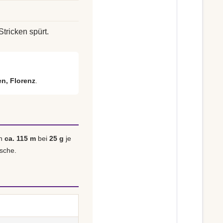
Stricken spürt.
ien, Florenz
.
on
ca. 115 m
bei
25 g
je
asche.