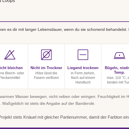
d Loops
en es dir mit langer Lebensdauer, wenn du sie schonend behandelst.
icht bleichen
Nicht im Trockner
Liegend trocknen
Bügeln, niedr
Temp.
ine Bleich- oder
Hitze lässt die
in Form ziehen,
Fleckenmittel
Fasern verfilzen
flach auf einem
max. 110 °C, 
Handtuch
besten mit Tu
uwarmen Wasser bewegen, nicht reiben oder wringen. Feuchtigkeit im
. Maßgeblich ist stets die Angabe auf der Banderole.
rojekt stets Knäuel mit gleicher Partienummer, damit der Farbton einhe