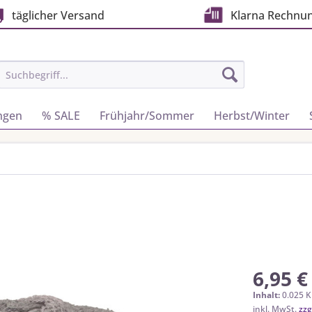
täglicher Versand
Klarna Rechnu
ngen
% SALE
Frühjahr/Sommer
Herbst/Winter
6,95 €
Inhalt:
0.025 K
inkl. MwSt.
zzg