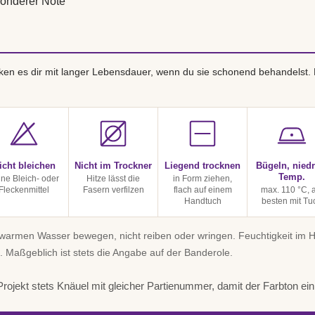
onderer Note
en es dir mit langer Lebensdauer, wenn du sie schonend behandelst.
icht bleichen
Nicht im Trockner
Liegend trocknen
Bügeln, niedr
Temp.
ine Bleich- oder
Hitze lässt die
in Form ziehen,
Fleckenmittel
Fasern verfilzen
flach auf einem
max. 110 °C, 
Handtuch
besten mit Tu
uwarmen Wasser bewegen, nicht reiben oder wringen. Feuchtigkeit im
. Maßgeblich ist stets die Angabe auf der Banderole.
rojekt stets Knäuel mit gleicher Partienummer, damit der Farbton einhe