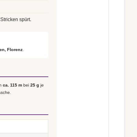
Stricken spürt.
ien, Florenz
.
on
ca. 115 m
bei
25 g
je
asche.