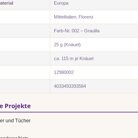
terial
Europa
Mittelitalien, Florenz
Farb-Nr. 002 – Graulila
25 g (Knäuel)
ca. 115 m je Knäuel
12980002
4033493393584
se Projekte
ver und Tücher