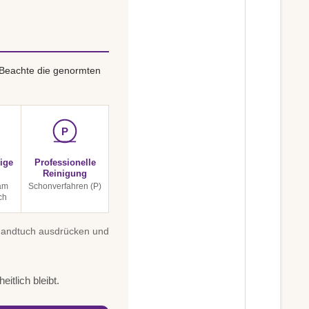
 Beachte die genormten
P
ige
Professionelle
Reinigung
am
Schonverfahren (P)
ch
 Handtuch ausdrücken und
itlich bleibt.