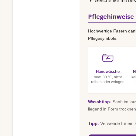
Geschenke mit bes
Pflegehinweise
Hochwertige Fasern dank
Pflegesymbole:
Handwäsche
N
max. 30 °C, nicht
ke
reiben oder wringen
Waschtipp:
Sanft im la
liegend in Form trocknen
Tipp:
Verwende für ein P