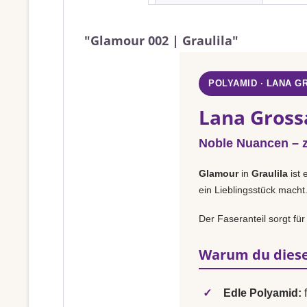
"Glamour 002 | Graulila"
POLYAMID · LANA G
Lana Gross
Noble Nuancen – za
Glamour
in
Graulila
ist 
ein Lieblingsstück macht
Der Faseranteil sorgt für
Warum du diese
✓
Edle Polyamid:
f