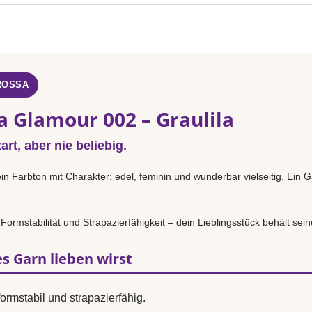
ROSSA
a Glamour 002 – Graulila
rt, aber nie beliebig.
ein Farbton mit Charakter: edel, feminin und wunderbar vielseitig. Ein 
.
 Formstabilität und Strapazierfähigkeit – dein Lieblingsstück behält sei
s Garn lieben wirst
ormstabil und strapazierfähig.