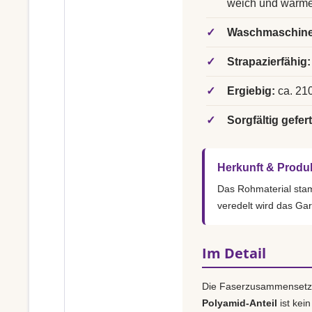
weich und wärm
✓
Waschmaschine
✓
Strapazierfähig:
✓
Ergiebig:
ca. 210
✓
Sorgfältig gefert
Herkunft & Produ
Das Rohmaterial st
veredelt wird das Ga
Im Detail
Die Faserzusammensetz
Polyamid-Anteil
ist kei