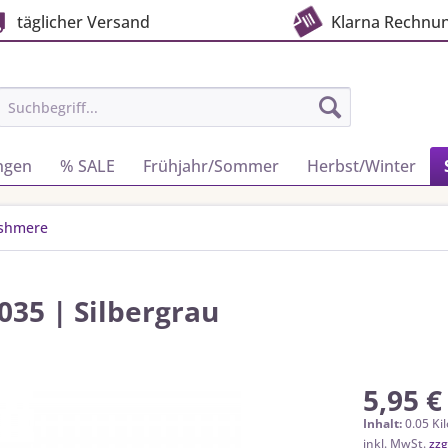
täglicher Versand
Klarna Rechnu
ngen
% SALE
Frühjahr/Sommer
Herbst/Winter
ashmere
35 | Silbergrau
5,95 €
Inhalt:
0.05 Ki
inkl. MwSt.
zzg