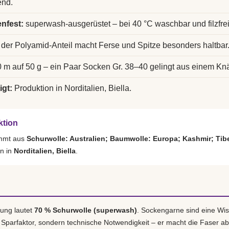
end.
nfest:
superwash-ausgerüstet – bei 40 °C waschbar und filzfrei
der Polyamid-Anteil macht Ferse und Spitze besonders haltbar
 m auf 50 g – ein Paar Socken Gr. 38–40 gelingt aus einem Kn
igt:
Produktion in Norditalien, Biella.
ktion
ammt aus
Schurwolle: Australien; Baumwolle: Europa; Kashmir; Tib
rn in
Norditalien, Biella
.
ung lautet
70 % Schurwolle (superwash)
. Sockengarne sind eine Wis
n Sparfaktor, sondern technische Notwendigkeit – er macht die Faser ab