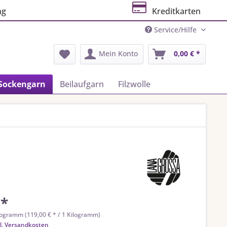
ng
Kreditkarten
Service/Hilfe
Mein Konto
0,00 € *
Sockengarn
Beilaufgarn
Filzwolle
 *
logramm (119,00 € * / 1 Kilogramm)
l. Versandkosten