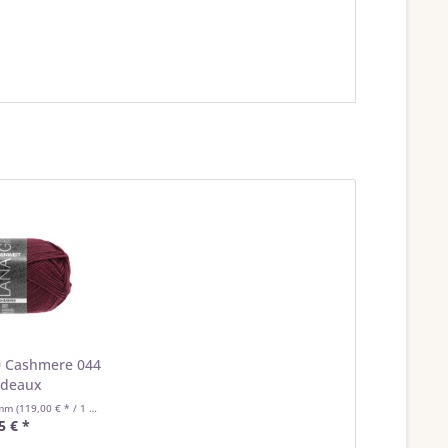
0 Cashmere 044
rdeaux
amm
(119,00 € * / 1 Kilogramm)
5 € *