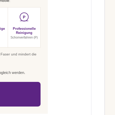
mbole:
P
ige
Professionelle
Reinigung
C
Schonverfahren (P)
 Faser und mindert die
bgleich werden.