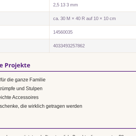
2,5 13 3 mm
ca. 30 M × 40 R auf 10 × 10 cm
14560035
4033493257862
se Projekte
für die ganze Familie
trümpfe und Stulpen
ichte Accessoires
eschenke, die wirklich getragen werden