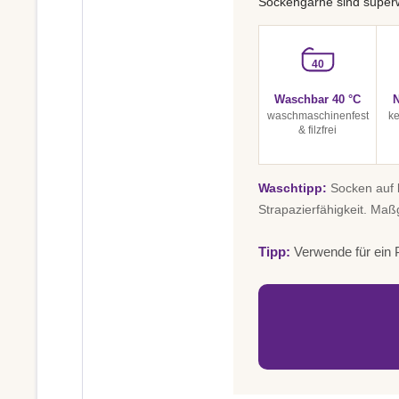
Sockengarne sind superw
40
Waschbar 40 °C
N
waschmaschinenfest
ke
& filzfrei
Waschtipp:
Socken auf l
Strapazierfähigkeit. Maß
Tipp:
Verwende für ein P