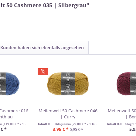
t 50 Cashmere 035 | Silbergrau"
Kunden haben sich ebenfalls angesehen
 Cashmere 016
Meilenweit 50 Cashmere 046
Meilenweit 5
antblau
| Curry
| Bo
mm
(119,00 € * / 1 Kilogramm)
Inhalt
0.05 Kilogramm
(79,00 € * / 1 Kilogramm)
Inhalt
0.05 Kilogr
 € *
3,95 € *
5,9
5,95 € *