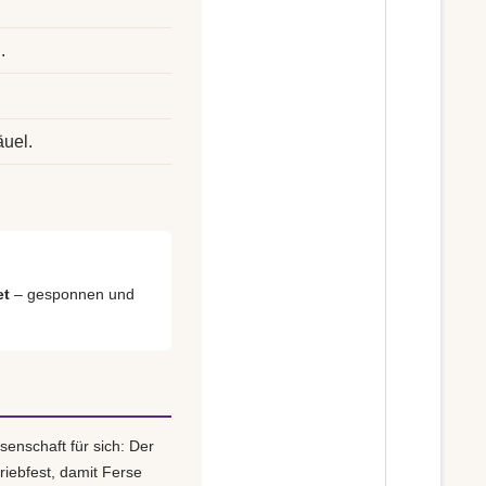
.
.
äuel.
et
– gesponnen und
senschaft für sich: Der
riebfest, damit Ferse