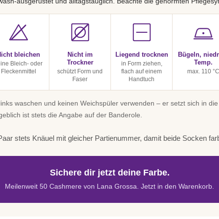
ash-ausgerüstet und alltagstauglich. Beachte die genormten Pflegesy
icht bleichen
Nicht im
Liegend trocknen
Bügeln, niedr
Trockner
Temp.
ine Bleich- oder
in Form ziehen,
Fleckenmittel
schützt Form und
flach auf einem
max. 110 °
Faser
Handtuch
inks waschen und keinen Weichspüler verwenden – er setzt sich in die
geblich ist stets die Angabe auf der Banderole.
aar stets Knäuel mit gleicher Partienummer, damit beide Socken far
Sichere dir jetzt deine Farbe.
Meilenweit 50 Cashmere von Lana Grossa. Jetzt in den Warenkorb.