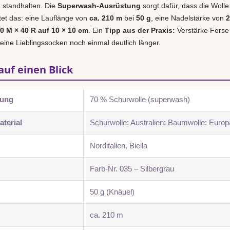
g standhalten. Die
Superwash-Ausrüstung
sorgt dafür, dass die Wolle
utet das: eine Lauflänge von
ca. 210 m
bei
50 g
, eine Nadelstärke von
2
30 M × 40 R auf 10 × 10 cm
. Ein
Tipp aus der Praxis:
Verstärke Ferse
deine Lieblingssocken noch einmal deutlich länger.
auf einen Blick
zung
70 % Schurwolle (superwash)
terial
Schurwolle: Australien; Baumwolle: Europ
Norditalien, Biella
Farb-Nr. 035 – Silbergrau
50 g (Knäuel)
ca. 210 m