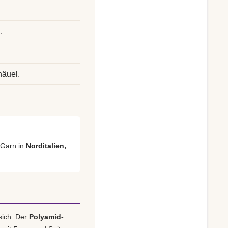
.
.
näuel.
 Garn in
Norditalien,
sich: Der
Polyamid-