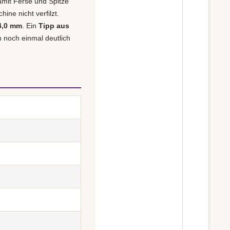
amit Ferse und Spitze
ine nicht verfilzt.
 4,0 mm
. Ein
Tipp aus
n noch einmal deutlich