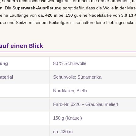
r, sondern technische Notwendigkeit – er macht die Faser abriebfest, d
en. Die
Superwash-Ausrüstung
sorgt dafür, dass die Wolle in der Masch
 eine Lauflänge von
ca. 420 m
bei
150 g
, eine Nadelstärke von
3,0 13
se und Spitze mit einem Beilaufgarn – so halten deine Lieblingssocke
auf einen Blick
zung
80 % Schurwolle
terial
Schurwolle: Südamerika
Norditalien, Biella
Farb-Nr. 9226 – Graublau meliert
150 g (Knäuel)
ca. 420 m