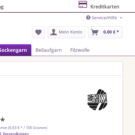
ng
Kreditkarten
Service/Hilfe
Mein Konto
0,00 € *
Sockengarn
Beilaufgarn
Filzwolle
 *
amm (6,63 € * / 100 Gramm)
l. Versandkosten