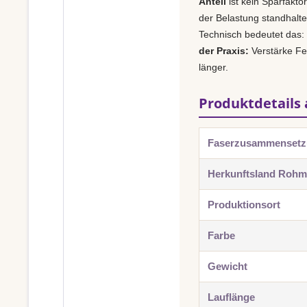
Anteil
ist kein Sparfakto
der Belastung standhalt
Technisch bedeutet das:
der Praxis:
Verstärke Fer
länger.
Produktdetails 
Faserzusammenset
Herkunftsland Rohma
Produktionsort
Farbe
Gewicht
Lauflänge