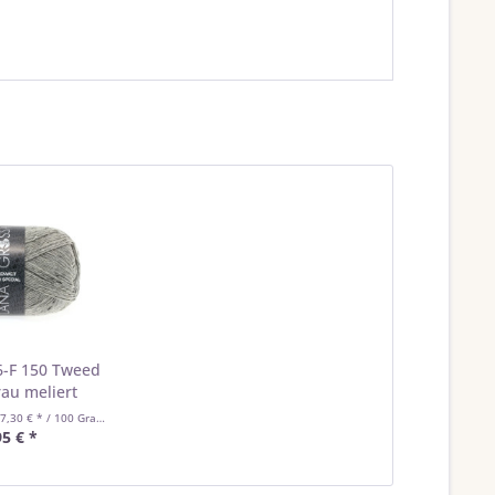
6-F 150 Tweed
rau meliert
(7,30 € * / 100 Gramm)
95 € *