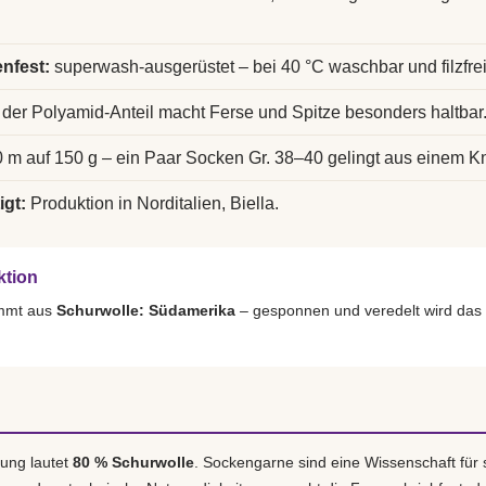
nfest:
superwash-ausgerüstet – bei 40 °C waschbar und filzfrei
der Polyamid-Anteil macht Ferse und Spitze besonders haltbar
 m auf 150 g – ein Paar Socken Gr. 38–40 gelingt aus einem K
igt:
Produktion in Norditalien, Biella.
ktion
ammt aus
Schurwolle: Südamerika
– gesponnen und veredelt wird das
ung lautet
80 % Schurwolle
. Sockengarne sind eine Wissenschaft für 