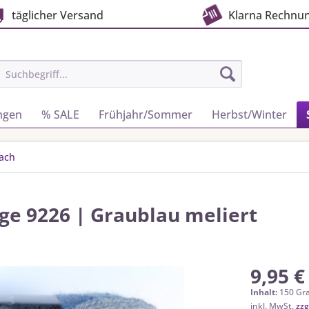
täglicher Versand
Klarna Rechnu
ngen
% SALE
Frühjahr/Sommer
Herbst/Winter
fach
ge 9226 | Graublau meliert
9,95 €
Inhalt:
150 Gr
inkl. MwSt.
zzg