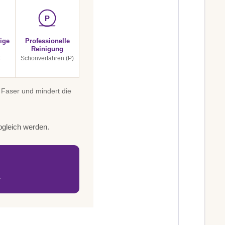
P
ige
Professionelle
Reinigung
C
Schonverfahren (P)
 Faser und mindert die
bgleich werden.
.