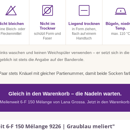
icht bleichen
Nicht im
Liegend trocknen
Bügeln, niedr
Trockner
Temp.
ine Bleich- oder
in Form ziehen,
Fleckenmittel
schützt Form und
flach auf einem
max. 110 °
Faser
Handtuch
inks waschen und keinen Weichspüler verwenden – er setzt sich in die
geblich ist stets die Angabe auf der Banderole.
aar stets Knäuel mit gleicher Partienummer, damit beide Socken far
Gleich in den Warenkorb – die Nadeln warten.
Meilenweit 6-F 150 Mélange von Lana Grossa. Jetzt in den Warenkorb
t 6-F 150 Mélange 9226 | Graublau meliert"