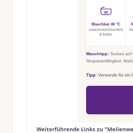
40
Waschbar 40 °C
N
waschmaschinenfest
ke
& filzfrei
Waschtipp:
Socken auf l
Strapazierfähigkeit. Maß
Tipp:
Verwende für ein P
Weiterführende Links zu "Meilenwei