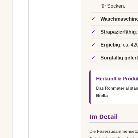
für Socken.
✓
Waschmaschine
✓
Strapazierfähig:
✓
Ergiebig:
ca. 420
✓
Sorgfältig gefert
Herkunft & Produ
Das Rohmaterial st
Biella
.
Im Detail
Die Faserzusammensetz