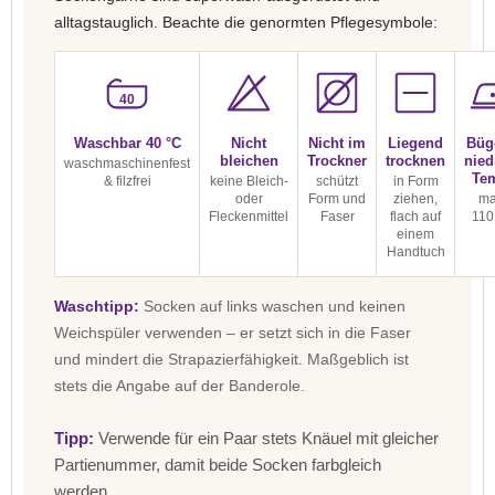
alltagstauglich. Beachte die genormten Pflegesymbole:
40
Waschbar 40 °C
Nicht
Nicht im
Liegend
Büg
bleichen
Trockner
trocknen
nied
waschmaschinenfest
Te
& filzfrei
keine Bleich-
schützt
in Form
oder
Form und
ziehen,
ma
Fleckenmittel
Faser
flach auf
110
einem
Handtuch
Waschtipp:
Socken auf links waschen und keinen
Weichspüler verwenden – er setzt sich in die Faser
und mindert die Strapazierfähigkeit. Maßgeblich ist
stets die Angabe auf der Banderole.
Tipp:
Verwende für ein Paar stets Knäuel mit gleicher
Partienummer, damit beide Socken farbgleich
werden.