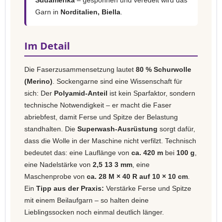
Südamerika
– gesponnen und veredelt wird das
Garn in
Norditalien, Biella
.
Im Detail
Die Faserzusammensetzung lautet
80 % Schurwolle
(Merino)
. Sockengarne sind eine Wissenschaft für
sich: Der
Polyamid-Anteil
ist kein Sparfaktor, sondern
technische Notwendigkeit – er macht die Faser
abriebfest, damit Ferse und Spitze der Belastung
standhalten. Die
Superwash-Ausrüstung
sorgt dafür,
dass die Wolle in der Maschine nicht verfilzt. Technisch
bedeutet das: eine Lauflänge von
ca. 420 m
bei
100 g
,
eine Nadelstärke von
2,5 13 3 mm
, eine
Maschenprobe von
ca. 28 M × 40 R auf 10 × 10 cm
.
Ein
Tipp aus der Praxis:
Verstärke Ferse und Spitze
mit einem Beilaufgarn – so halten deine
Lieblingssocken noch einmal deutlich länger.