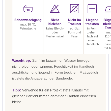
30
Schonwaschgang
Nicht
Nicht im
Liegend
Büge
bleichen
Trockner
trocknen
niedr
max. 30 °C,
Tem
Feinwäsche
keine Bleich-
schützt
in Form
oder
Form und
ziehen,
max
Fleckenmittel
Faser
flach auf
110 
einem
a
Handtuch
best
mit T
Waschtipp:
Sanft im lauwarmen Wasser bewegen,
nicht reiben oder wringen. Feuchtigkeit im Handtuch
ausdrücken und liegend in Form trocknen. Maßgeblich
ist stets die Angabe auf der Banderole.
Tipp:
Verwende für ein Projekt stets Knäuel mit
gleicher Partienummer, damit der Farbton einheitlich
bleibt.