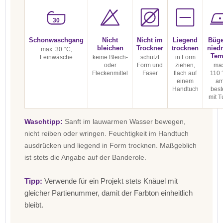
30
Schonwaschgang
Nicht
Nicht im
Liegend
Büge
bleichen
Trockner
trocknen
niedr
max. 30 °C,
Tem
Feinwäsche
keine Bleich-
schützt
in Form
oder
Form und
ziehen,
max
Fleckenmittel
Faser
flach auf
110 
einem
a
Handtuch
best
mit T
Waschtipp:
Sanft im lauwarmen Wasser bewegen,
nicht reiben oder wringen. Feuchtigkeit im Handtuch
ausdrücken und liegend in Form trocknen. Maßgeblich
ist stets die Angabe auf der Banderole.
Tipp:
Verwende für ein Projekt stets Knäuel mit
gleicher Partienummer, damit der Farbton einheitlich
bleibt.