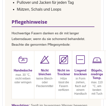
Pullover und Jacken für jeden Tag
Mützen, Schals und Loops
Pflegehinweise
Hochwertige Fasern danken es dir mit langer
Lebensdauer, wenn du sie schonend behandelst.
Beachte die genormten Pflegesymbole:
Handwäsche
Nicht
Nicht im
Liegend
Bügeln,
bleichen
Trockner
trocknen
niedrige
max. 30 °C,
Temp.
nicht reiben
keine Bleich-
Hitze
in Form
oder wringen
oder
lässt die
ziehen,
max. 110
Fleckenmittel
Fasern
flach auf
°C, am
verfilzen
einem
besten
Handtuch
mit Tuch
Waschtipp:
Sanft im lauwarmen Wasser bewegen,