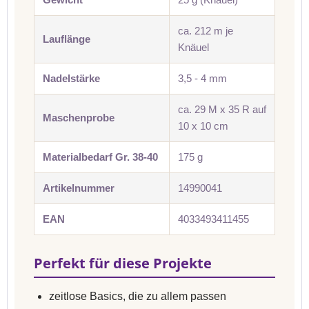
ca. 212 m je
Lauflänge
Knäuel
Nadelstärke
3,5 - 4 mm
ca. 29 M x 35 R auf
Maschenprobe
10 x 10 cm
Materialbedarf Gr. 38-40
175 g
Artikelnummer
14990041
EAN
4033493411455
Perfekt für diese Projekte
zeitlose Basics, die zu allem passen