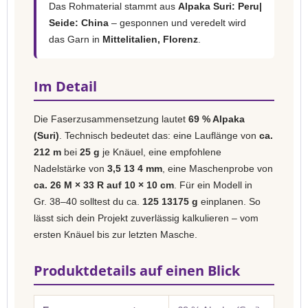
Das Rohmaterial stammt aus
Alpaka Suri: Peru|
Seide: China
– gesponnen und veredelt wird
das Garn in
Mittelitalien, Florenz
.
Im Detail
Die Faserzusammensetzung lautet
69 % Alpaka
(Suri)
. Technisch bedeutet das: eine Lauflänge von
ca.
212 m
bei
25 g
je Knäuel, eine empfohlene
Nadelstärke von
3,5 13 4 mm
, eine Maschenprobe von
ca. 26 M × 33 R auf 10 × 10 cm
. Für ein Modell in
Gr. 38–40 solltest du ca.
125 13175 g
einplanen. So
lässt sich dein Projekt zuverlässig kalkulieren – vom
ersten Knäuel bis zur letzten Masche.
Produktdetails auf einen Blick