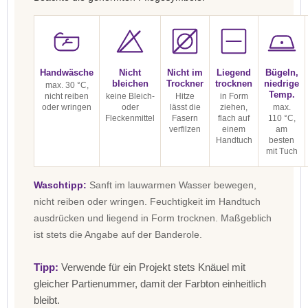
Handwäsche
Nicht
Nicht im
Liegend
Bügeln,
bleichen
Trockner
trocknen
niedrige
max. 30 °C,
Temp.
nicht reiben
keine Bleich-
Hitze
in Form
oder wringen
oder
lässt die
ziehen,
max.
Fleckenmittel
Fasern
flach auf
110 °C,
verfilzen
einem
am
Handtuch
besten
mit Tuch
Waschtipp:
Sanft im lauwarmen Wasser bewegen,
nicht reiben oder wringen. Feuchtigkeit im Handtuch
ausdrücken und liegend in Form trocknen. Maßgeblich
ist stets die Angabe auf der Banderole.
Tipp:
Verwende für ein Projekt stets Knäuel mit
gleicher Partienummer, damit der Farbton einheitlich
bleibt.