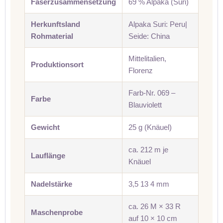
Faserzusammensetzung
69 % Alpaka (Suri)
Herkunftsland
Alpaka Suri: Peru|
Rohmaterial
Seide: China
Mittelitalien,
Produktionsort
Florenz
Farb-Nr. 069 –
Farbe
Blauviolett
Gewicht
25 g (Knäuel)
ca. 212 m je
Lauflänge
Knäuel
Nadelstärke
3,5 13 4 mm
ca. 26 M × 33 R
Maschenprobe
auf 10 × 10 cm