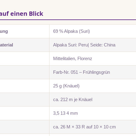
auf einen Blick
zung
69 % Alpaka (Suri)
terial
Alpaka Suri: Peru| Seide: China
Mittelitalien, Florenz
Farb-Nr. 051 – Frühlingsgrün
25 g (Knäuel)
ca. 212 m je Knäuel
3,5 13 4 mm
ca. 26 M × 33 R auf 10 × 10 cm