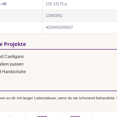
8–40
125 13175 g
12950051
4033493340427
se Projekte
und Cardigans
 allem passen
nd Handschuhe
en es dir mit langer Lebensdauer, wenn du sie schonend behandelst.