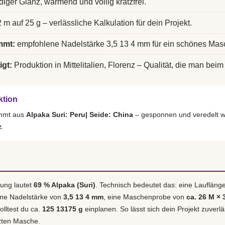
diger Glanz, wärmend und völlig kratzfrei.
 m auf 25 g – verlässliche Kalkulation für dein Projekt.
mmt:
empfohlene Nadelstärke 3,5 13 4 mm für ein schönes Mas
igt:
Produktion in Mittelitalien, Florenz – Qualität, die man beim 
ktion
ammt aus
Alpaka Suri: Peru| Seide: China
– gesponnen und veredelt w
z
.
ung lautet
69 % Alpaka (Suri)
. Technisch bedeutet das: eine Laufläng
ene Nadelstärke von
3,5 13 4 mm
, eine Maschenprobe von
ca. 26 M × 
olltest du ca.
125 13175 g
einplanen. So lässt sich dein Projekt zuverl
tzten Masche.