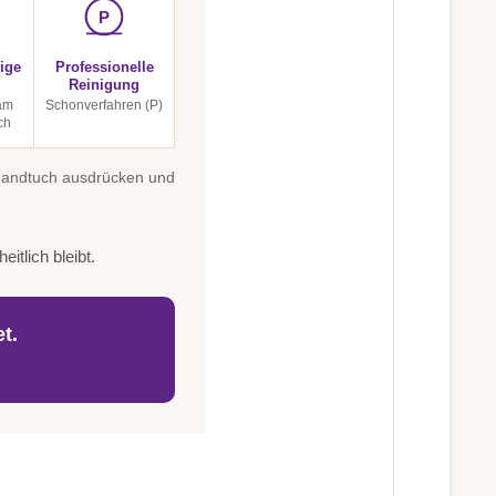
P
ige
Professionelle
Reinigung
am
Schonverfahren (P)
ch
 Handtuch ausdrücken und
itlich bleibt.
t.