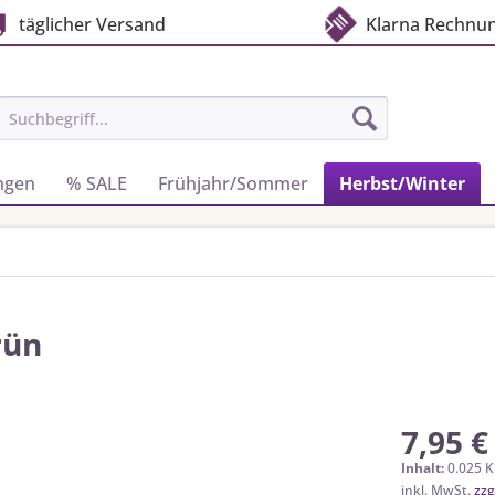
täglicher Versand
Klarna Rechnu
ngen
% SALE
Frühjahr/Sommer
Herbst/Winter
rün
7,95 €
Inhalt:
0.025 K
inkl. MwSt.
zzg