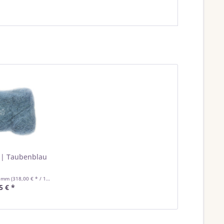
 | Taubenblau
ramm
(318,00 € * / 1 Kilogramm)
5 € *