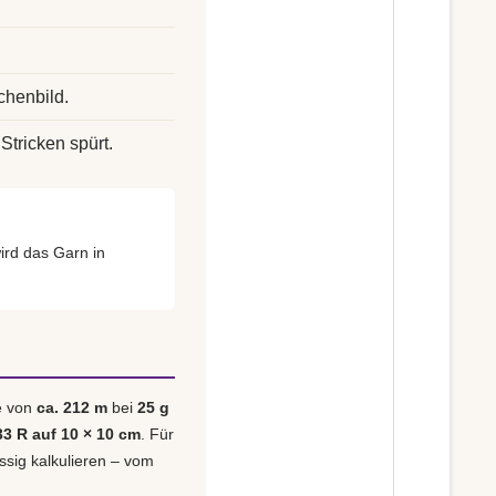
chenbild.
Stricken spürt.
ird das Garn in
e von
ca. 212 m
bei
25 g
33 R auf 10 × 10 cm
. Für
ässig kalkulieren – vom