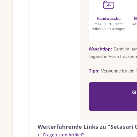
Handwäsche
N
max. 30 °C, nicht
ke
reiben oder wringen
Waschtipp:
Sanft im la
liegend in Form trocknen
Tipp:
Verwende für ein P
G
Weiterführende Links zu "Setasuri 
Fragen zum Artikel?