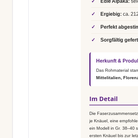
✓
Edle Alpaka:
sei
✓
Ergiebig:
ca. 212
✓
Perfekt abgesti
✓
Sorgfältig gefert
Herkunft & Produ
Das Rohmaterial st
Mittelitalien, Floren
Im Detail
Die Faserzusammensetz
je Knäuel, eine empfohl
ein Modell in Gr. 38–40 s
ersten Knäuel bis zur le