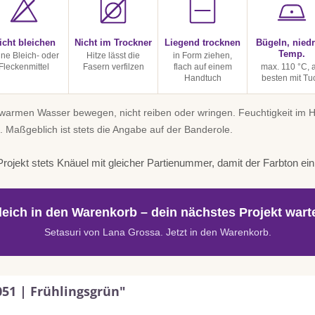
icht bleichen
Nicht im Trockner
Liegend trocknen
Bügeln, niedr
Temp.
ine Bleich- oder
Hitze lässt die
in Form ziehen,
Fleckenmittel
Fasern verfilzen
flach auf einem
max. 110 °C, 
Handtuch
besten mit Tu
uwarmen Wasser bewegen, nicht reiben oder wringen. Feuchtigkeit im
. Maßgeblich ist stets die Angabe auf der Banderole.
rojekt stets Knäuel mit gleicher Partienummer, damit der Farbton einhe
leich in den Warenkorb – dein nächstes Projekt warte
Setasuri von Lana Grossa. Jetzt in den Warenkorb.
051 | Frühlingsgrün"