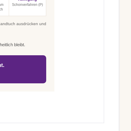
am
Schonverfahren (P)
ch
 Handtuch ausdrücken und
itlich bleibt.
t.