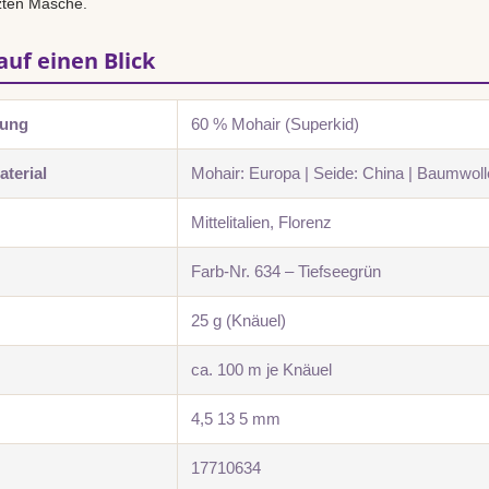
tzten Masche.
auf einen Blick
zung
60 % Mohair (Superkid)
terial
Mohair: Europa | Seide: China | Baumwoll
Mittelitalien, Florenz
Farb-Nr. 634 – Tiefseegrün
25 g (Knäuel)
ca. 100 m je Knäuel
4,5 13 5 mm
17710634