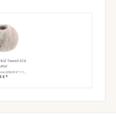
rkid Tweed 614
atur
ramm
(398,00 € * / 1 Kilogramm)
5 € *