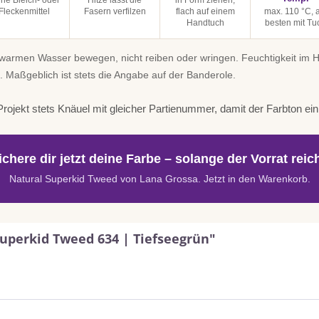
ine Bleich- oder
Hitze lässt die
in Form ziehen,
Fleckenmittel
Fasern verfilzen
flach auf einem
max. 110 °C, 
Handtuch
besten mit Tu
uwarmen Wasser bewegen, nicht reiben oder wringen. Feuchtigkeit im
. Maßgeblich ist stets die Angabe auf der Banderole.
rojekt stets Knäuel mit gleicher Partienummer, damit der Farbton einhe
ichere dir jetzt deine Farbe – solange der Vorrat reich
Natural Superkid Tweed von Lana Grossa. Jetzt in den Warenkorb.
uperkid Tweed 634 | Tiefseegrün"