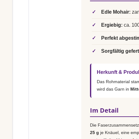
✓
Edle Mohair:
zar
✓
Ergiebig:
ca. 100
✓
Perfekt abgesti
✓
Sorgfältig gefert
Herkunft & Produ
Das Rohmaterial st
wird das Garn in
Mitt
Im Detail
Die Faserzusammensetz
25 g
je Knäuel, eine em