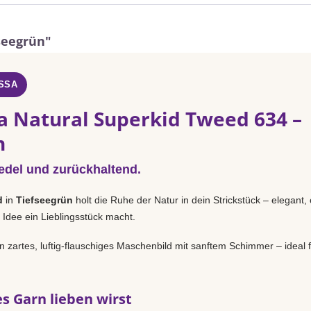
seegrün"
SSA
a Natural Superkid Tweed 634 –
n
 edel und zurückhaltend.
d
in
Tiefseegrün
holt die Ruhe der Natur in dein Strickstück – elegant
 Idee ein Lieblingsstück macht.
n zartes, luftig-flauschiges Maschenbild mit sanftem Schimmer – ideal f
s Garn lieben wirst