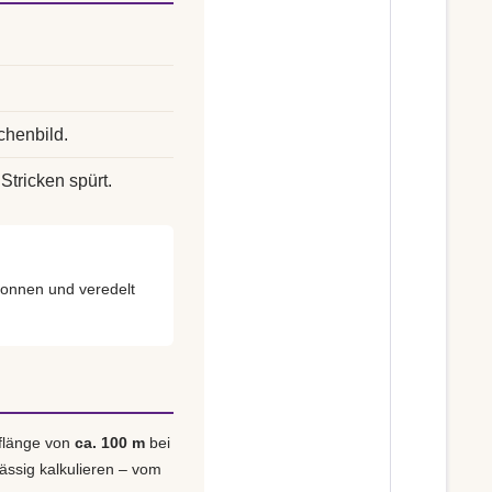
chenbild.
Stricken spürt.
onnen und veredelt
uflänge von
ca. 100 m
bei
lässig kalkulieren – vom