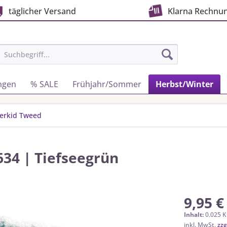
täglicher Versand
Klarna Rechnu
ngen
% SALE
Frühjahr/Sommer
Herbst/Winter
erkid Tweed
34 | Tiefseegrün
9,95 €
Inhalt:
0.025 K
inkl. MwSt.
zzg