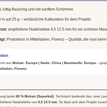
t, luftig-flauschig und mit sanftem Schimmer.
 m auf 25 g – verlässliche Kalkulation für dein Projekt.
mmt:
empfohlene Nadelstärke 4,5 13 5 mm für ein schönes Mas
igt:
Produktion in Mittelitalien, Florenz – Qualität, die man beim 
ktion
ammt aus
Mohair: Europa | Seide: China | Baumwolle: Europa
– gesp
elitalien, Florenz
.
ung lautet
60 % Mohair (Superkid)
. Technisch bedeutet das: eine La
pfohlene Nadelstärke von
4,5 13 5 mm
. So lässt sich dein Projekt zuver