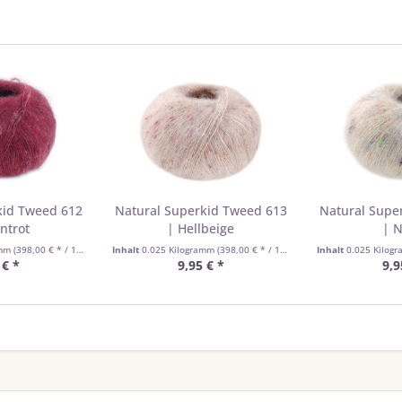
kid Tweed 612
Natural Superkid Tweed 613
Natural Supe
ntrot
| Hellbeige
| N
amm
(398,00 € * / 1 Kilogramm)
Inhalt
0.025 Kilogramm
(398,00 € * / 1 Kilogramm)
Inhalt
0.025 Kilog
 € *
9,95 € *
9,9