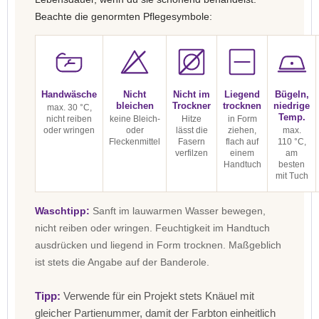
Beachte die genormten Pflegesymbole:
Handwäsche
Nicht
Nicht im
Liegend
Bügeln,
bleichen
Trockner
trocknen
niedrige
max. 30 °C,
Temp.
nicht reiben
keine Bleich-
Hitze
in Form
oder wringen
oder
lässt die
ziehen,
max.
Fleckenmittel
Fasern
flach auf
110 °C,
verfilzen
einem
am
Handtuch
besten
mit Tuch
Waschtipp:
Sanft im lauwarmen Wasser bewegen,
nicht reiben oder wringen. Feuchtigkeit im Handtuch
ausdrücken und liegend in Form trocknen. Maßgeblich
ist stets die Angabe auf der Banderole.
Tipp:
Verwende für ein Projekt stets Knäuel mit
gleicher Partienummer, damit der Farbton einheitlich