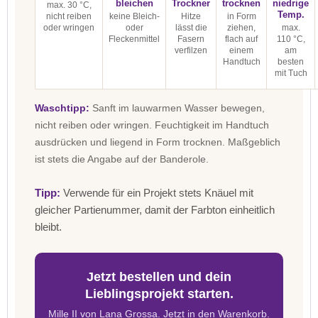
bleichen
Trockner
trocknen
niedrige
max. 30 °C,
Temp.
nicht reiben
keine Bleich-
Hitze
in Form
oder wringen
oder
lässt die
ziehen,
max.
Fleckenmittel
Fasern
flach auf
110 °C,
verfilzen
einem
am
Handtuch
besten
mit Tuch
Waschtipp:
Sanft im lauwarmen Wasser bewegen,
nicht reiben oder wringen. Feuchtigkeit im Handtuch
ausdrücken und liegend in Form trocknen. Maßgeblich
ist stets die Angabe auf der Banderole.
Tipp:
Verwende für ein Projekt stets Knäuel mit
gleicher Partienummer, damit der Farbton einheitlich
bleibt.
Jetzt bestellen und dein
Lieblingsprojekt starten.
Mille II von Lana Grossa. Jetzt in den Warenkorb.