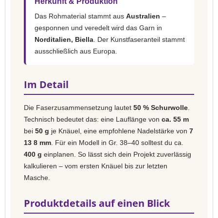
Herkunft & Produktion
Das Rohmaterial stammt aus
Australien
–
gesponnen und veredelt wird das Garn in
Norditalien, Biella
. Der Kunstfaseranteil stammt
ausschließlich aus Europa.
Im Detail
Die Faserzusammensetzung lautet
50 % Schurwolle
.
Technisch bedeutet das: eine Lauflänge von
ca. 55 m
bei
50 g
je Knäuel, eine empfohlene Nadelstärke von
7
13 8 mm
. Für ein Modell in Gr. 38–40 solltest du ca.
400 g
einplanen. So lässt sich dein Projekt zuverlässig
kalkulieren – vom ersten Knäuel bis zur letzten
Masche.
Produktdetails auf einen Blick