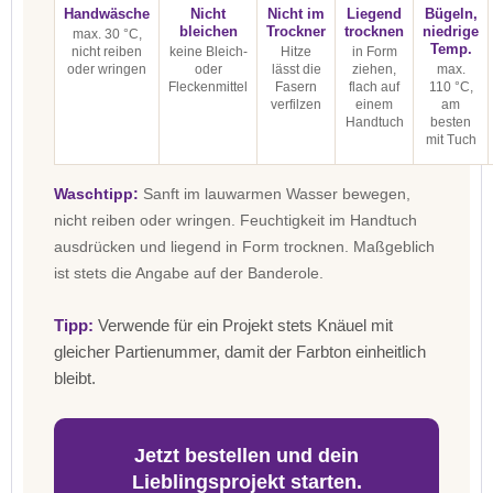
Handwäsche
Nicht
Nicht im
Liegend
Bügeln,
bleichen
Trockner
trocknen
niedrige
max. 30 °C,
Temp.
nicht reiben
keine Bleich-
Hitze
in Form
oder wringen
oder
lässt die
ziehen,
max.
Fleckenmittel
Fasern
flach auf
110 °C,
verfilzen
einem
am
Handtuch
besten
mit Tuch
Waschtipp:
Sanft im lauwarmen Wasser bewegen,
nicht reiben oder wringen. Feuchtigkeit im Handtuch
ausdrücken und liegend in Form trocknen. Maßgeblich
ist stets die Angabe auf der Banderole.
Tipp:
Verwende für ein Projekt stets Knäuel mit
gleicher Partienummer, damit der Farbton einheitlich
bleibt.
Jetzt bestellen und dein
Lieblingsprojekt starten.