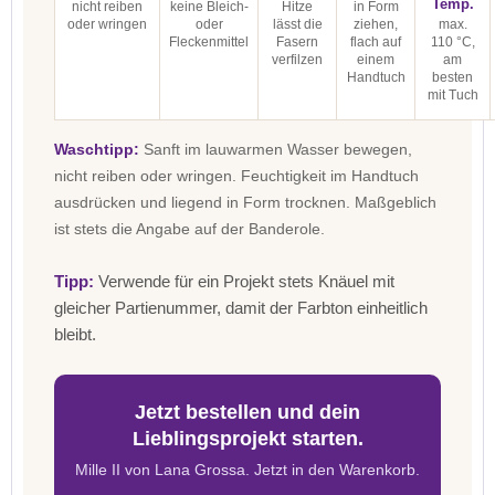
Temp.
nicht reiben
keine Bleich-
Hitze
in Form
oder wringen
oder
lässt die
ziehen,
max.
Fleckenmittel
Fasern
flach auf
110 °C,
verfilzen
einem
am
Handtuch
besten
mit Tuch
Waschtipp:
Sanft im lauwarmen Wasser bewegen,
nicht reiben oder wringen. Feuchtigkeit im Handtuch
ausdrücken und liegend in Form trocknen. Maßgeblich
ist stets die Angabe auf der Banderole.
Tipp:
Verwende für ein Projekt stets Knäuel mit
gleicher Partienummer, damit der Farbton einheitlich
bleibt.
Jetzt bestellen und dein
Lieblingsprojekt starten.
Mille II von Lana Grossa. Jetzt in den Warenkorb.