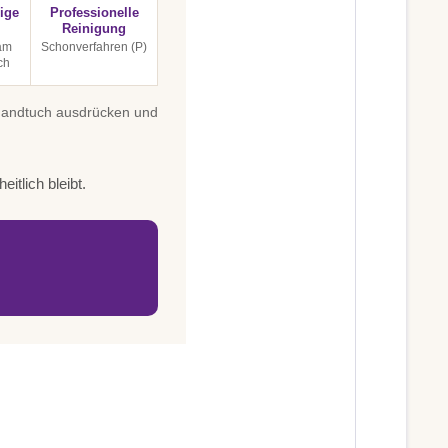
ige
Professionelle
Reinigung
am
Schonverfahren (P)
ch
 Handtuch ausdrücken und
itlich bleibt.