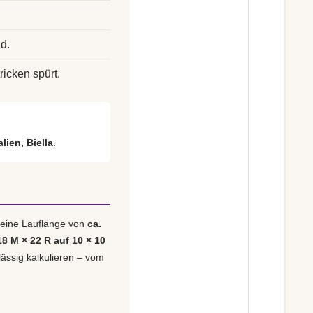
d.
ricken spürt.
lien, Biella
.
 eine Lauflänge von
ca.
18 M × 22 R auf 10 × 10
lässig kalkulieren – vom