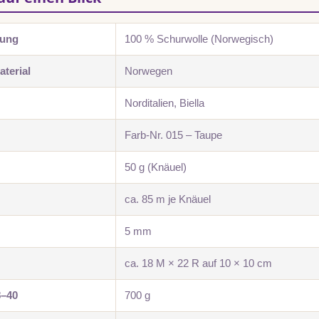
zung
100 % Schurwolle (Norwegisch)
terial
Norwegen
Norditalien, Biella
Farb-Nr. 015 – Taupe
50 g (Knäuel)
ca. 85 m je Knäuel
5 mm
ca. 18 M × 22 R auf 10 × 10 cm
8–40
700 g