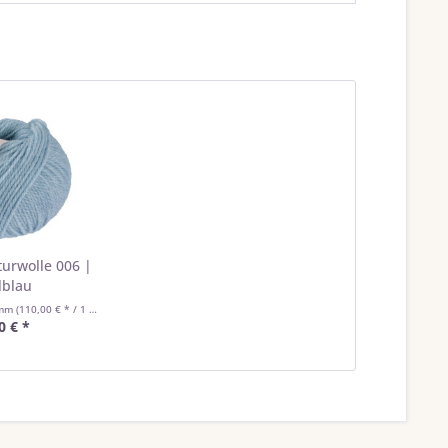
turwolle 006 |
lblau
amm
(110,00 € * / 1 Kilogramm)
0 € *