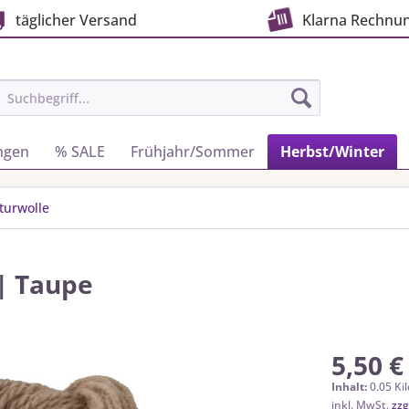
täglicher Versand
Klarna Rechnu
ngen
% SALE
Frühjahr/Sommer
Herbst/Winter
turwolle
| Taupe
5,50 €
Inhalt:
0.05 Ki
inkl. MwSt.
zzg