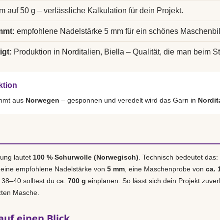
m auf 50 g – verlässliche Kalkulation für dein Projekt.
mmt:
empfohlene Nadelstärke 5 mm für ein schönes Maschenbil
igt:
Produktion in Norditalien, Biella – Qualität, die man beim St
ktion
ammt aus
Norwegen
– gesponnen und veredelt wird das Garn in
Nordita
ung lautet
100 % Schurwolle (Norwegisch)
. Technisch bedeutet das:
 eine empfohlene Nadelstärke von
5 mm
, eine Maschenprobe von
ca. 
. 38–40 solltest du ca.
700 g
einplanen. So lässt sich dein Projekt zuver
tzten Masche.
auf einen Blick