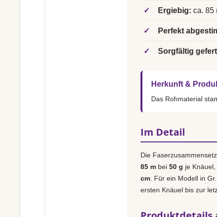
✓
Ergiebig:
ca. 85 
✓
Perfekt abgesti
✓
Sorgfältig gefert
Herkunft & Produ
Das Rohmaterial st
Im Detail
Die Faserzusammensetz
85 m
bei
50 g
je Knäuel,
cm
. Für ein Modell in Gr
ersten Knäuel bis zur le
Produktdetails 