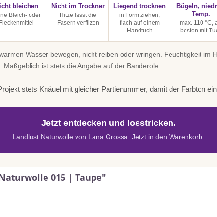
icht bleichen
Nicht im Trockner
Liegend trocknen
Bügeln, niedr
Temp.
ine Bleich- oder
Hitze lässt die
in Form ziehen,
Fleckenmittel
Fasern verfilzen
flach auf einem
max. 110 °C, 
Handtuch
besten mit Tu
uwarmen Wasser bewegen, nicht reiben oder wringen. Feuchtigkeit im
. Maßgeblich ist stets die Angabe auf der Banderole.
rojekt stets Knäuel mit gleicher Partienummer, damit der Farbton einhe
Jetzt entdecken und losstricken.
Landlust Naturwolle von Lana Grossa. Jetzt in den Warenkorb.
Naturwolle 015 | Taupe"