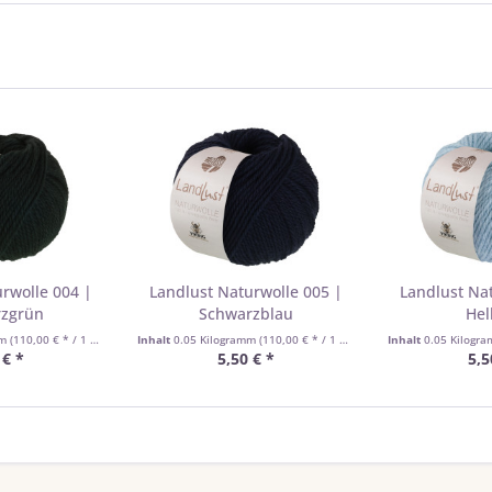
rwolle 004 |
Landlust Naturwolle 005 |
Landlust Na
rzgrün
Schwarzblau
Hel
mm
(110,00 € * / 1 Kilogramm)
Inhalt
0.05 Kilogramm
(110,00 € * / 1 Kilogramm)
Inhalt
0.05 Kilogr
 € *
5,50 € *
5,5