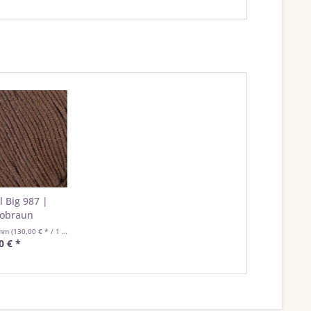
l Big 987 |
obraun
amm
(130,00 € * / 1 Kilogramm)
0 € *