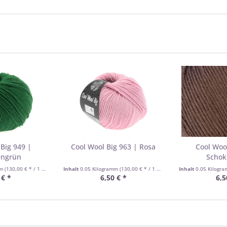
Big 949 |
Cool Wool Big 963 | Rosa
Cool Woo
engrün
Schok
mm
(130,00 € * / 1 Kilogramm)
Inhalt
0.05 Kilogramm
(130,00 € * / 1 Kilogramm)
Inhalt
0.05 Kilogr
 € *
6,50 € *
6,5