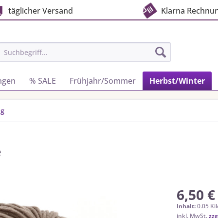
täglicher Versand
Klarna Rechnu
ngen
% SALE
Frühjahr/Sommer
Herbst/Winter
ig
e
6,50 €
Inhalt:
0.05 Ki
inkl. MwSt.
zzg