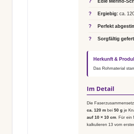
?
Edle Merino-Sch
?
Ergiebig:
ca. 120
?
Perfekt abgesti
?
Sorgfältig gefert
Herkunft & Produ
Das Rohmaterial st
Im Detail
Die Faserzusammensetz
ca. 120 m
bei
50 g
je Kn
auf 10 × 10 cm
. Für ein
kalkulieren 13 vom erste