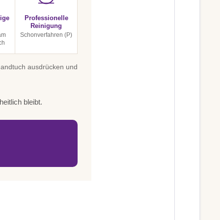
ige
Professionelle
Reinigung
am
Schonverfahren (P)
ch
 Handtuch ausdrücken und
itlich bleibt.