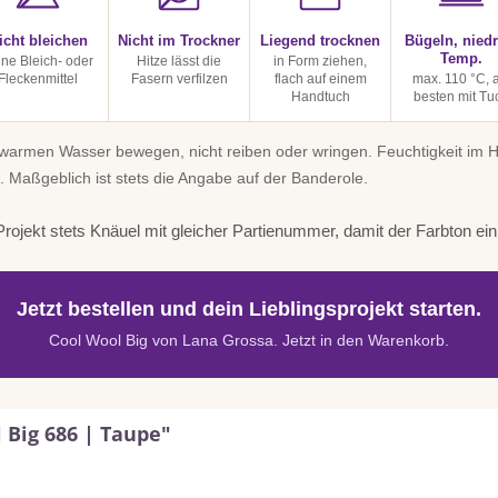
icht bleichen
Nicht im Trockner
Liegend trocknen
Bügeln, niedr
Temp.
ine Bleich- oder
Hitze lässt die
in Form ziehen,
Fleckenmittel
Fasern verfilzen
flach auf einem
max. 110 °C, 
Handtuch
besten mit Tu
uwarmen Wasser bewegen, nicht reiben oder wringen. Feuchtigkeit im
. Maßgeblich ist stets die Angabe auf der Banderole.
rojekt stets Knäuel mit gleicher Partienummer, damit der Farbton einhe
Jetzt bestellen und dein Lieblingsprojekt starten.
Cool Wool Big von Lana Grossa. Jetzt in den Warenkorb.
 Big 686 | Taupe"