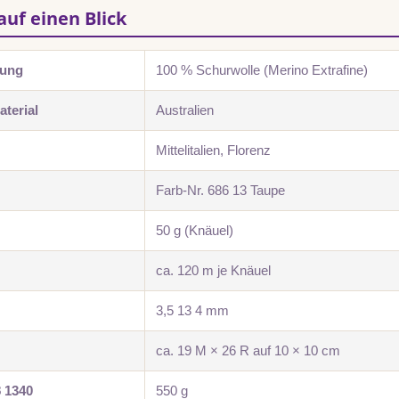
auf einen Blick
zung
100 % Schurwolle (Merino Extrafine)
terial
Australien
Mittelitalien, Florenz
Farb-Nr. 686 13 Taupe
50 g (Knäuel)
ca. 120 m je Knäuel
3,5 13 4 mm
ca. 19 M × 26 R auf 10 × 10 cm
8 1340
550 g