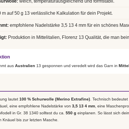
urwolle:
weich, temperaturausgleichend und formstabil.
 m auf 50 g 13 verlässliche Kalkulation für dein Projekt.
mmt:
empfohlene Nadelstärke 3,5 13 4 mm für ein schönes Mas
igt:
Produktion in Mittelitalien, Florenz 13 Qualität, die man bei
ktion
ammt aus
Australien
13 gesponnen und veredelt wird das Garn in
Mitte
ung lautet
100 % Schurwolle (Merino Extrafine)
. Technisch bedeutet
äuel, eine empfohlene Nadelstärke von
3,5 13 4 mm
, eine Maschenpr
 Modell in Gr. 38 1340 solltest du ca.
550 g
einplanen. So lässt sich dein
n Knäuel bis zur letzten Masche.