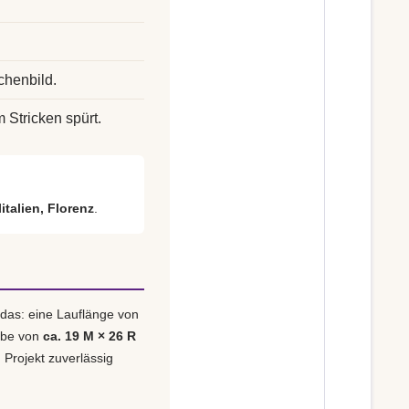
chenbild.
m Stricken spürt.
litalien, Florenz
.
 das: eine Lauflänge von
obe von
ca. 19 M × 26 R
 Projekt zuverlässig