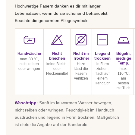
Hochwertige Fasern danken es dir mit langer
Lebensdauer, wenn du sie schonend behandelst.
Beachte die genormten Pflegesymbole:
Handwäsche
Nicht
Nicht im
Liegend
Bügeln,
bleichen
Trockner
trocknen
niedrige
max. 30 °C,
Temp.
nicht reiben
keine Bleich-
Hitze
in Form
oder wringen
oder
lässt die
ziehen,
max.
Fleckenmittel
Fasern
flach auf
110 °C,
verfilzen
einem
am
Handtuch
besten
mit Tuch
Waschtipp:
Sanft im lauwarmen Wasser bewegen,
nicht reiben oder wringen. Feuchtigkeit im Handtuch
ausdrücken und liegend in Form trocknen. Maßgeblich
ist stets die Angabe auf der Banderole.