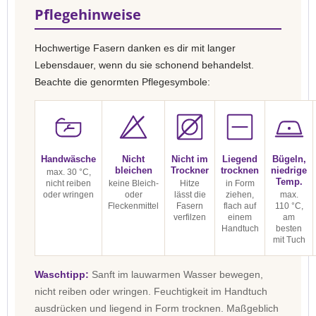
Pflegehinweise
Hochwertige Fasern danken es dir mit langer
Lebensdauer, wenn du sie schonend behandelst.
Beachte die genormten Pflegesymbole:
Handwäsche
Nicht
Nicht im
Liegend
Bügeln,
bleichen
Trockner
trocknen
niedrige
max. 30 °C,
Temp.
nicht reiben
keine Bleich-
Hitze
in Form
oder wringen
oder
lässt die
ziehen,
max.
Fleckenmittel
Fasern
flach auf
110 °C,
verfilzen
einem
am
Handtuch
besten
mit Tuch
Waschtipp:
Sanft im lauwarmen Wasser bewegen,
nicht reiben oder wringen. Feuchtigkeit im Handtuch
ausdrücken und liegend in Form trocknen. Maßgeblich