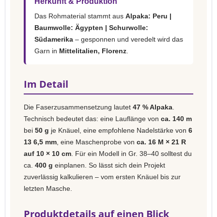
Herkunft & Produktion
Das Rohmaterial stammt aus
Alpaka: Peru |
Baumwolle: Ägypten | Schurwolle:
Südamerika
– gesponnen und veredelt wird das
Garn in
Mittelitalien, Florenz
.
Im Detail
Die Faserzusammensetzung lautet
47 % Alpaka
.
Technisch bedeutet das: eine Lauflänge von
ca. 140 m
bei
50 g
je Knäuel, eine empfohlene Nadelstärke von
6
13 6,5 mm
, eine Maschenprobe von
ca. 16 M × 21 R
auf 10 × 10 cm
. Für ein Modell in Gr. 38–40 solltest du
ca.
400 g
einplanen. So lässt sich dein Projekt
zuverlässig kalkulieren – vom ersten Knäuel bis zur
letzten Masche.
Produktdetails auf einen Blick