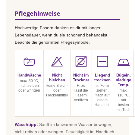
Pflegehinweise
Hochwertige Fasern danken es dir mit langer
Lebensdauer, wenn du sie schonend behandelst.
Beachte die genormten Pflegesymbole:
Handwäsche
Nicht
Nicht im
Liegend
Bügeln,
bleichen
Trockner
trocknen
niedrige
max. 30 °C,
Temp.
nicht reiben
keine Bleich-
Hitze
in Form
oder wringen
oder
lässt die
ziehen,
max.
Fleckenmittel
Fasern
flach auf
110 °C,
verfilzen
einem
am
Handtuch
besten
mit Tuch
Waschtipp:
Sanft im lauwarmen Wasser bewegen,
nicht reiben oder wringen. Feuchtigkeit im Handtuch