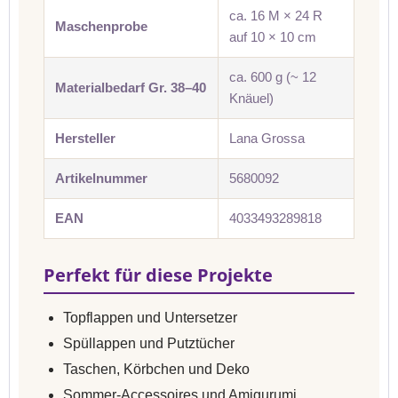
ca. 16 M × 24 R
Maschenprobe
auf 10 × 10 cm
ca. 600 g (~ 12
Materialbedarf Gr. 38–40
Knäuel)
Hersteller
Lana Grossa
Artikelnummer
5680092
EAN
4033493289818
Perfekt für diese Projekte
Topflappen und Untersetzer
Spüllappen und Putztücher
Taschen, Körbchen und Deko
Sommer-Accessoires und Amigurumi