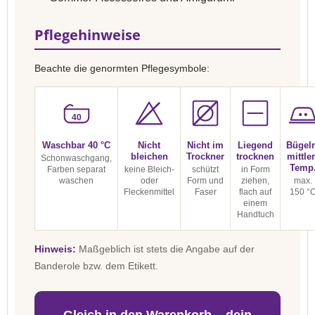
Pflegehinweise
Beachte die genormten Pflegesymbole:
40
Waschbar 40 °C
Nicht
Nicht im
Liegend
Bügel
bleichen
Trockner
trocknen
mittle
Schonwaschgang,
Temp
Farben separat
keine Bleich-
schützt
in Form
waschen
oder
Form und
ziehen,
max.
Fleckenmittel
Faser
flach auf
150 °
einem
Handtuch
Hinweis:
Maßgeblich ist stets die Angabe auf der
Banderole bzw. dem Etikett.