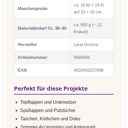
ca. 16 M × 24 R
Maschenprobe
auf 10 × 10 cm
ca. 600 g (~ 12
Materialbedarf Gr. 38–40
Knäuel)
Hersteller
Lana Grossa
Artikelnummer
5680066
EAN
4033493227698
Perfekt für diese Projekte
Topflappen und Untersetzer
Spüllappen und Putztücher
Taschen, Körbchen und Deko
Sommer-Accessoires und Amigurumi