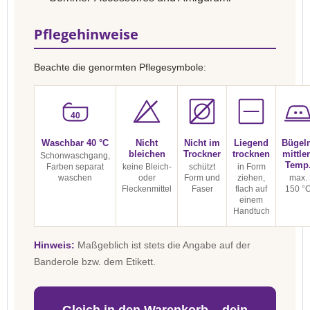
Pflegehinweise
Beachte die genormten Pflegesymbole:
40
Waschbar 40 °C
Nicht
Nicht im
Liegend
Bügel
bleichen
Trockner
trocknen
mittle
Schonwaschgang,
Temp
Farben separat
keine Bleich-
schützt
in Form
waschen
oder
Form und
ziehen,
max.
Fleckenmittel
Faser
flach auf
150 °
einem
Handtuch
Hinweis:
Maßgeblich ist stets die Angabe auf der
Banderole bzw. dem Etikett.