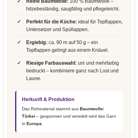
✓
Reine Baumwolle:
100 % Baumwolle –
hitzebeständig, saugfähig und pflegeleicht.
✓
Perfekt für die Küche:
ideal für Topflappen,
Untersetzer und Spüllappen.
✓
Ergiebig:
ca. 90 m auf 50 g – ein
Topflappen gelingt aus einem Knäuel.
✓
Riesige Farbauswahl:
uni und mehrfarbig
bedruckt – kombiniere ganz nach Lust und
Laune.
Herkunft & Produktion
Das Rohmaterial stammt aus
Baumwolle:
Türkei
– gesponnen und veredelt wird das Garn
in
Europa
.