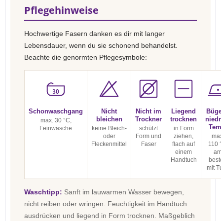
Pflegehinweise
Hochwertige Fasern danken es dir mit langer
Lebensdauer, wenn du sie schonend behandelst.
Beachte die genormten Pflegesymbole:
30
Schonwaschgang
Nicht
Nicht im
Liegend
Büge
bleichen
Trockner
trocknen
niedr
max. 30 °C,
Tem
Feinwäsche
keine Bleich-
schützt
in Form
oder
Form und
ziehen,
max
Fleckenmittel
Faser
flach auf
110 
einem
a
Handtuch
best
mit T
Waschtipp:
Sanft im lauwarmen Wasser bewegen,
nicht reiben oder wringen. Feuchtigkeit im Handtuch
ausdrücken und liegend in Form trocknen. Maßgeblich