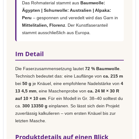
Das Rohmaterial stammt aus
Baumwolle:
Ägypten | Schurwolle: Australien | Alpaka:
Peru
– gesponnen und veredelt wird das Garn in
Mittelitalien, Florenz
. Der Kunstfaseranteil
stammt ausschließlich aus Europa.
Im Detail
Die Faserzusammensetzung lautet
72 % Baumwolle
.
Technisch bedeutet das: eine Lauflänge von
ca. 215 m
bei
50 g
je Knäuel, eine empfohlene Nadelstärke von
4
13 4,5 mm
, eine Maschenprobe von
ca. 24 M × 30 R
auf 10 × 10 cm
. Für ein Modell in Gr. 38–40 solltest du
ca.
300 13350 g
einplanen. So lässt sich dein Projekt
zuverlässig kalkulieren – vom ersten Knäuel bis zur
letzten Masche.
Produktdetails auf einen Blick